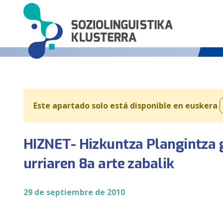
Este apartado solo está disponible en euskera
HIZNET- Hizkuntza Plangintza
urriaren 8a arte zabalik
29 de septiembre de 2010