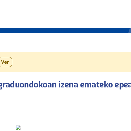
Ver
 graduondokoan izena emateko epe