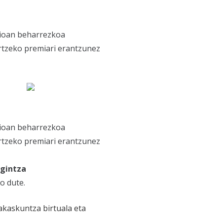
zioan beharrezkoa
rtzeko premiari erantzunez
zioan beharrezkoa
rtzeko premiari erantzunez
ngintza
o dute.
akaskuntza birtuala eta