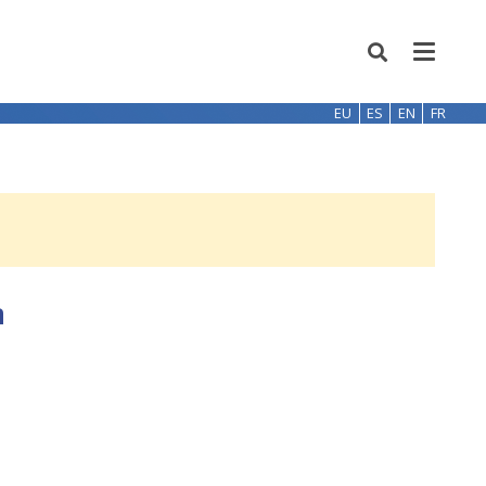
EU
ES
EN
FR
a