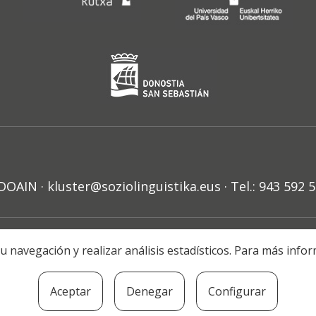
N · kluster@soziolinguistika.eus · Tel.: 943 592 
HARRA
PRIBATUTASUN POLITIKA
COOKIE-EN POLITIKA
H
r su navegación y realizar análisis estadísticos. Para más in
© 2021 Soziolinguistika Klusterra
Aceptar
Denegar
Configurar