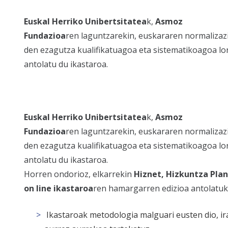
Euskal Herriko Unibertsitatea
k,
Asmoz
Fundazioa
ren laguntzarekin, euskararen normaliza
den ezagutza kualifikatuagoa eta sistematikoagoa lo
antolatu du ikastaroa.
Euskal Herriko Unibertsitatea
k,
Asmoz
Fundazioa
ren laguntzarekin, euskararen normaliza
den ezagutza kualifikatuagoa eta sistematikoagoa lo
antolatu du ikastaroa.
Horren ondorioz, elkarrekin
Hiznet, Hizkuntza Pla
on line ikastaroa
ren hamargarren edizioa antolatuk
Ikastaroak metodologia malguari eusten dio, ir