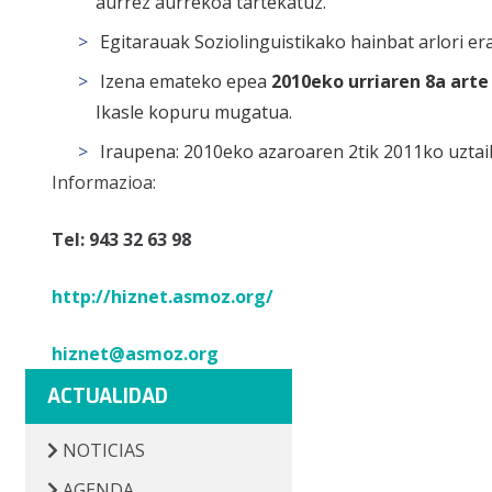
aurrez aurrekoa tartekatuz.
Egitarauak Soziolinguistikako hainbat arlori er
Izena emateko epea
2010eko urriaren 8a arte
Ikasle kopuru mugatua.
Iraupena: 2010eko azaroaren 2tik 2011ko uztail
Informazioa:
Tel: 943 32 63 98
http://hiznet.asmoz.org/
hiznet@asmoz.org
ACTUALIDAD
NOTICIAS
AGENDA