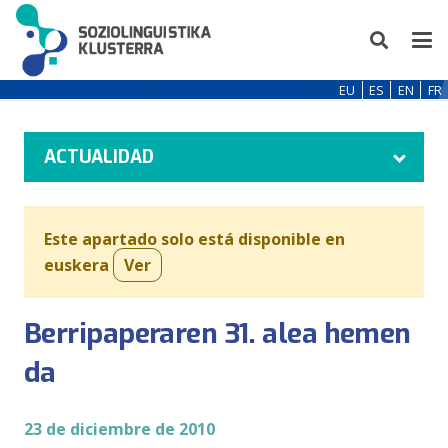
EU
ES
EN
FR
ACTUALIDAD
Este apartado solo está disponible en
euskera
Ver
Berripaperaren 31. alea hemen
da
23 de diciembre de 2010