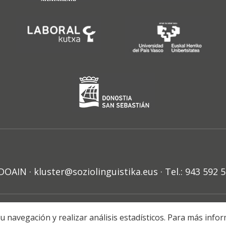
N · kluster@soziolinguistika.eus · Tel.: 943 592 
HARRA
PRIBATUTASUN POLITIKA
COOKIE-EN POLITIKA
H
r su navegación y realizar análisis estadísticos. Para más in