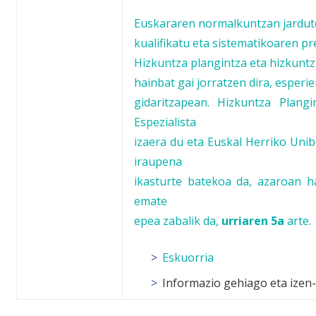
Euskararen normalkuntzan jardut
kualifikatu eta sistematikoaren pr
Hizkuntza plangintza eta hizkunt
hainbat gai
jorratzen dira, esperi
gidaritzapean. Hizkuntza Plang
Espezialista
izaera du eta Euskal Herriko Unib
iraupena
ikasturte batekoa da, azaroan ha
emate
epea zabalik da,
urriaren 5a
arte.
Eskuorria
Informazio gehiago eta izen