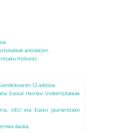
ioa
rtsitateak antolatzen
aritzako Hizkuntz
duondokoaren 12. edizioa
ta Euskal Herriko Unibertsitateak
erra, UEU eta Eusko Jaurlaritzako
bermea dauka.