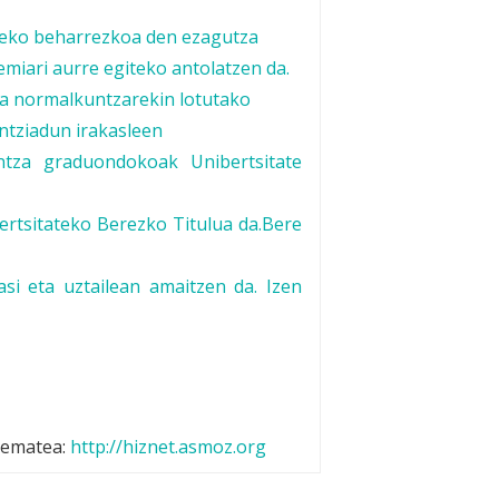
eko beharrezkoa den ezagutza
emiari aurre egiteko antolatzen da.
za normalkuntzarekin lotutako
entziadun
irakasleen
intza graduondokoak Unibertsitate
ertsitateko Berezko Titulua da.Bere
si eta uztailean amaitzen da. Izen
-ematea:
http://hiznet.asmoz.org