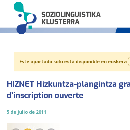
Este apartado solo está disponible en euskera
HIZNET Hizkuntza-plangintza gr
d’inscription ouverte
5 de julio de 2011