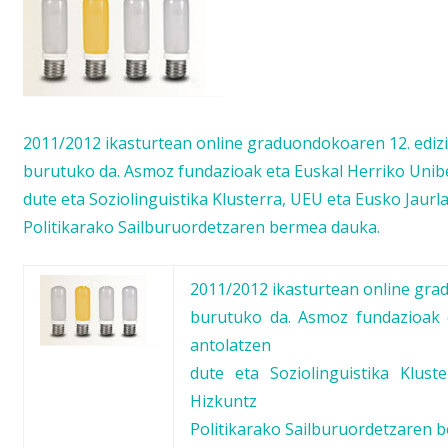
2011/2012 ikasturtean online graduondokoaren 12. ediz
burutuko da. Asmoz fundazioak eta Euskal Herriko Unibe
dute eta Soziolinguistika Klusterra, UEU eta Eusko Jaurl
Politikarako Sailburuordetzaren bermea dauka.
2011/2012 ikasturtean online gra
burutuko da. Asmoz fundazioak e
antolatzen
dute eta Soziolinguistika Klust
Hizkuntz
Politikarako Sailburuordetzaren 