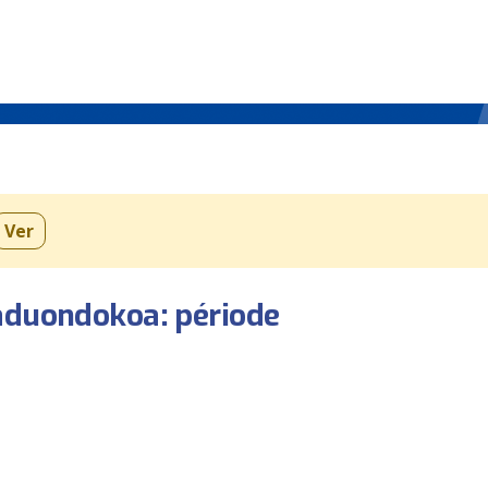
Ver
aduondokoa: période