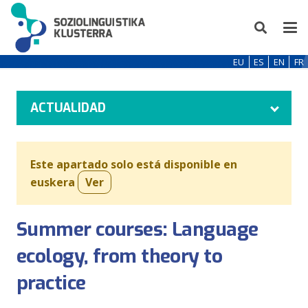
EU
ES
EN
FR
ACTUALIDAD
Este apartado solo está disponible en
euskera
Ver
Summer courses: Language
ecology, from theory to
practice