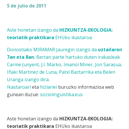
5 de julio de 2011
Aste honetan izango da
HIZKUNTZA-EKOLOGIA:
teoriatik praktikara
EHUko ikastaroa
Donostiako MIRAMAR Jauregin izango da
uztailaren
7an eta 8an.
Bertan parte hartuko duten irakasleak
Carme Junyent, J.I. Marko, Imanol Miner, Jon Sarasua,
Iñaki Martinez de Luna, Patxi Baztarrika eta Belen
Uranga izango dira.
Ikastaroari
eta
hizlariei
buruzko informazioa web
gunean duzue:
soziolinguistika.eus
Aste honetan izango da
HIZKUNTZA-EKOLOGIA:
teoriatik praktikara
EHUko ikastaroa