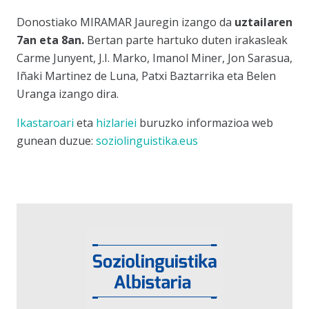
Donostiako MIRAMAR Jauregin izango da
uztailaren
7an eta 8an.
Bertan parte hartuko duten irakasleak
Carme Junyent, J.I. Marko, Imanol Miner, Jon Sarasua,
Iñaki Martinez de Luna, Patxi Baztarrika eta Belen
Uranga izango dira.
Ikastaroari
eta
hizlariei
buruzko informazioa web
gunean duzue:
soziolinguistika.eus