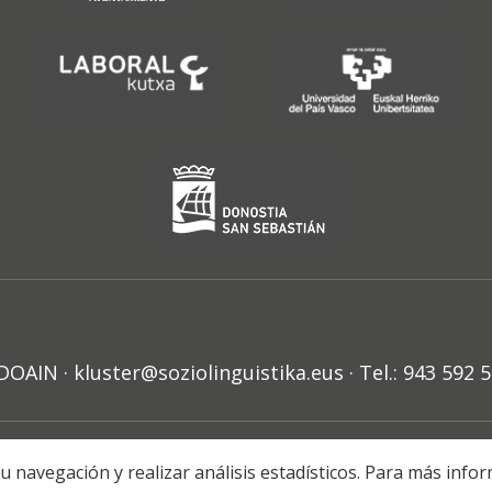
N · kluster@soziolinguistika.eus · Tel.: 943 592 
HARRA
PRIBATUTASUN POLITIKA
COOKIE-EN POLITIKA
H
r su navegación y realizar análisis estadísticos. Para más in