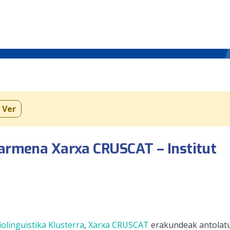
Ver
zarmena Xarxa CRUSCAT – Institut
iolinguistika Klusterra
,
Xarxa CRUSCAT
erakundeak antolatu