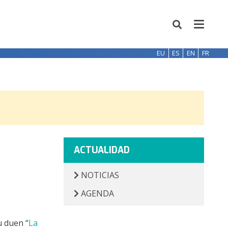
EU
ES
EN
FR
ACTUALIDAD
NOTICIAS
AGENDA
 duen “
La