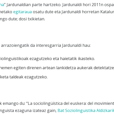
ana
” Jardunaldian parte hartzeko. Jardunaldi hori 2011n osp
unetako
egitaraua
osatu dute eta Jardunaldi horretan Katalu
ngo dute; dosi txikietan.
 arrazoiengatik da interesgarria Jardunaldi hau:
ziolinguistikoak ezagutzeko eta haietatik ikasteko.
a hemen egiten direnen artean lankidetza aukerak detektatze
rketa taldeak ezagutzeko.
k emango du: “La sociolingüística del euskera: del movimient
linguista ezaguna izateaz gain,
Bat Soziolinguistika Aldizkari