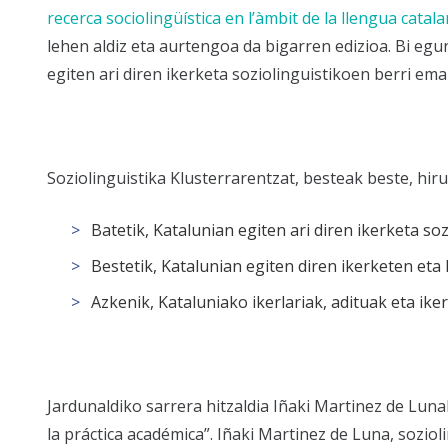
recerca sociolingüística en l’àmbit de la llengua catal
lehen aldiz eta aurtengoa da bigarren edizioa. Bi eg
egiten ari diren ikerketa soziolinguistikoen berri ema
Soziolinguistika Klusterrarentzat, besteak beste, hiru
Batetik, Katalunian egiten ari diren ikerketa so
Bestetik, Katalunian egiten diren ikerketen et
Azkenik, Kataluniako ikerlariak, adituak eta ike
Jardunaldiko sarrera hitzaldia Iñaki Martinez de Luna
la práctica académica”. Iñaki Martinez de Luna, sozio