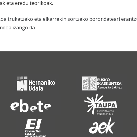
k eta eredu teorikoak.
oa trukatzeko eta elkarrekin sortzeko borondateari erantz
endoa izango da.