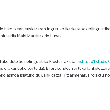
le bikoitzean euskararen inguruko ikerketa soziolinguistik
hitzaldia Iñaki Martinez de Lunak.
tuko dute Soziolinguistika Klusterrak eta
Institut d’Estudis 
ns erakundeko parte da). Bi erakundeen arteko lankidetzar
ko asmoa islatuko du Lankidetza Hitzarmenak. Proiektu ho