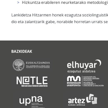
Hizkuntza erabileren neurketarako metodologia
Lankidetza Hitzarmen honek ezagutza soziolinguistik
dio eta zalantzarik gabe, norabide horretan urrats s
BAZKIDEAK