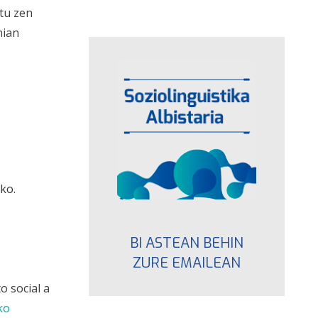
atu zen
nian
ko.
BI ASTEAN BEHIN
ZURE EMAILEAN
o social a
ko