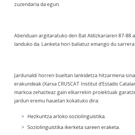
zuzendaria da egun.
Abenduan argitaratuko den Bat Aldizkariaren 87-88 a
landuko da. Lanketa hori baliatuz emango du sarrera 
Jardunaldi horren bueltan lankidetza hitzarmena sina
erakundeak (Xarxa CRUSCAT Institut d’Estadis Catala
markoa zehazteaz gain elkarrekin proiektuak garatze
jardun eremu hauetan kokatuko dira:
Hezkuntza arloko soziolinguistika.
Soziolinguistika ikerketa sareen eraketa.