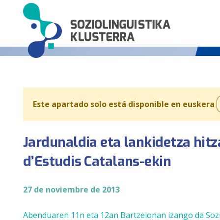
Este apartado solo está disponible en euskera
Jardunaldia eta lankidetza hit
d’Estudis Catalans-ekin
27 de noviembre de 2013
Abenduaren 11n eta 12an Bartzelonan izango da
Soz