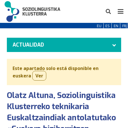
EU
ES
EN
FR
ACTUALIDAD
Este apartado solo está disponible en
euskera
Ver
Olatz Altuna, Soziolinguistika
Klusterreko teknikaria
Euskaltzaindiak antolatutako