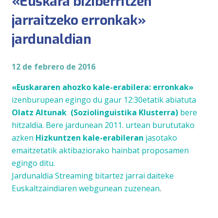
«Euskara biziberritzen
jarraitzeko erronkak»
jardunaldian
12 de febrero de 2016
«Euskararen ahozko kale-erabilera: erronkak»
izenburupean egingo du gaur
12:30etatik abiatuta
Olatz Altunak (Soziolinguistika Klusterra)
bere
hitzaldia. Bere jardunean 2011. urtean burututako
azken
Hizkuntzen kale-erabileran
jasotako
emaitzetatik aktibaziorako hainbat proposamen
egingo ditu.
Jardunaldia Streaming bitartez jarrai daiteke
Euskaltzaindiaren webgunean zuzenean
.