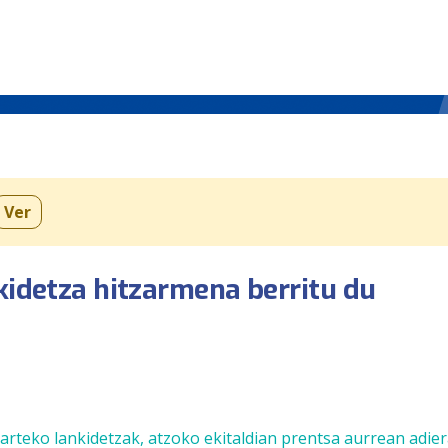
Ver
nkidetza hitzarmena berritu du
n
arteko lankidetzak, atzoko ekitaldian prentsa aurrean adier