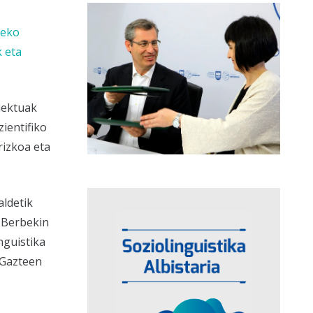
neko
 eta
iektuak
ientifiko
rizkoa eta
ldetik
, Berbekin
nguistika
Gazteen