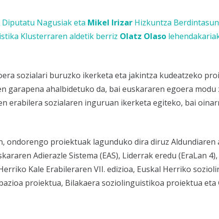
o
Diputatu Nagusiak eta
Mikel Irizar
Hizkuntza Berdintasu
stika Klusterraren aldetik berriz
Olatz Olaso
lehendakariak
ra sozialari buruzko ikerketa eta jakintza kudeatzeko pro
ren garapena ahalbidetuko da, bai euskararen egoera modu z
n erabilera sozialaren inguruan ikerketa egiteko, bai oinar
, ondorengo proiektuak lagunduko dira diruz Aldundiaren a
skararen Adierazle Sistema (EAS), Liderrak eredu (EraLan 4)
Herriko Kale Erabileraren VII. edizioa, Euskal Herriko sozioli
azioa proiektua, Bilakaera soziolinguistikoa proiektua
eta