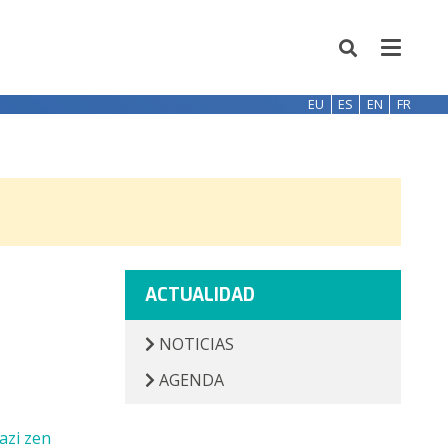
EU
ES
EN
FR
ACTUALIDAD
NOTICIAS
AGENDA
azi zen