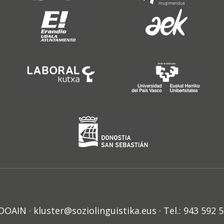
N · kluster@soziolinguistika.eus · Tel.: 943 592 