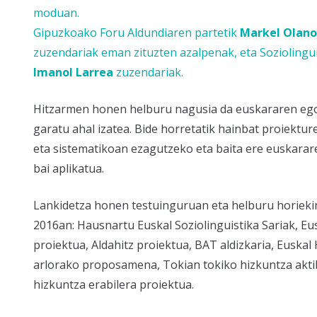
moduan.
Gipuzkoako Foru Aldundiaren partetik
Markel Olan
zuzendariak eman zituzten azalpenak, eta Soziolingui
Imanol Larrea
zuzendariak.
Hitzarmen honen helburu nagusia da euskararen egoe
garatu ahal izatea. Bide horretatik hainbat proiektu
eta sistematikoan ezagutzeko eta baita ere euskarare
bai aplikatua.
Lankidetza honen testuinguruan eta helburu horiekin
2016an:
Hausnartu Euskal Soziolinguistika Sariak, Eu
proiektua, Aldahitz proiektua, BAT aldizkaria, Euskal 
arlorako proposamena, Tokian tokiko hizkuntza aktib
hizkuntza erabilera proiektua.