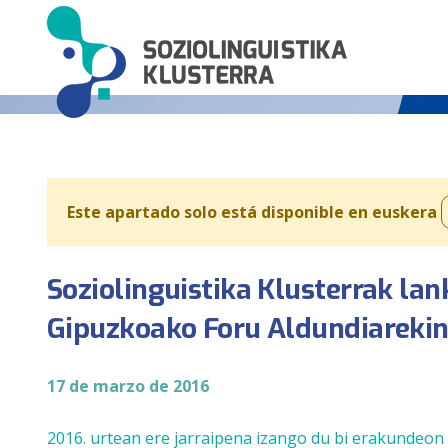
Este apartado solo está disponible en euskera
Soziolinguistika Klusterrak la
Gipuzkoako Foru Aldundiareki
17 de marzo de 2016
2016. urtean ere jarraipena izango du bi erakundeon 