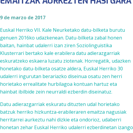
EMAITZAK AURKEZTEN HASI GARA
9 de marzo de 2017
Euskal Herriko VII. Kale Neurketako datu-bilketa burutu
genuen 2016ko udazkenean. Datu-bilketa zabal honen
baitan, hainbat udalerri izan ziren Soziolinguistika
Klusterrari bertako kale erabilera datu adierazgarriak
eskuratzeko eskaera luzatu ziotenak. Horregatik, udazken
honetako datu-bilketa osatze aldera, Euskal Herriko 30
udalerri ingurutan berariazko diseinua osatu zen herri
horietako errealitate hurbilagoa kontuan hartuz eta
hainbat ibilbide zein neurraldi ezberdin diseinatuz.
Datu adierazgarriak eskuratu dituzten udal horietako
batzuk herriko hizkuntza-erabileraren emaitza nagusiak
herritarrei aurkeztu nahi dizkie eta ondorioz, udaberri
honetan zehar Euskal Herriko udalerri ezberdinetan izango