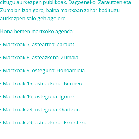
ditugu aurkezpen publikoak. Dagoeneko, Zarautzen eta
Zumaian izan gara, baina martxoan zehar baditugu
aurkezpen saio gehiago ere.
Hona hemen martxoko agenda:
• Martxoak 7, asteartea: Zarautz
• Martxoak 8, asteazkena: Zumaia
• Martxoak 9, osteguna: Hondarribia
• Martxoak 15, asteazkena: Bermeo
• Martxoak 16, osteguna: Igorre
• Martxoak 23, osteguna: Oiartzun
• Martxoak 29, asteazkena: Errenteria