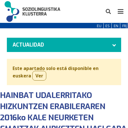
EU
ES
EN
FR
ACTUALIDAD
Este apartado solo está disponible en
euskera
Ver
HAINBAT UDALERRITAKO
HIZKUNTZEN ERABILERAREN
2016ko KALE NEURKETEN