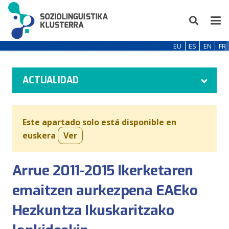
EU
ES
EN
FR
ACTUALIDAD
Este apartado solo está disponible en
euskera
Ver
Arrue 2011-2015 Ikerketaren
emaitzen aurkezpena EAEko
Hezkuntza Ikuskaritzako