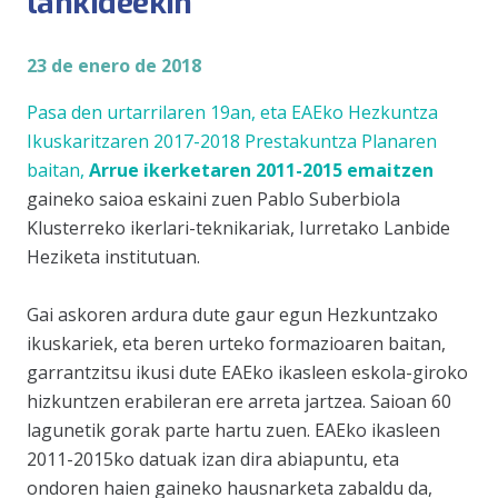
lankideekin
23 de enero de 2018
Pasa den urtarrilaren 19an, eta EAEko Hezkuntza
Ikuskaritzaren 2017-2018 Prestakuntza Planaren
baitan,
Arrue ikerketaren 2011-2015 emaitzen
gaineko saioa eskaini zuen Pablo Suberbiola
Klusterreko ikerlari-teknikariak, Iurretako Lanbide
Heziketa institutuan.
Gai askoren ardura dute gaur egun Hezkuntzako
ikuskariek, eta beren urteko formazioaren baitan,
garrantzitsu ikusi dute EAEko ikasleen eskola-giroko
hizkuntzen erabileran ere arreta jartzea. Saioan 60
lagunetik gorak parte hartu zuen. EAEko ikasleen
2011-2015ko datuak izan dira abiapuntu, eta
ondoren haien gaineko hausnarketa zabaldu da,