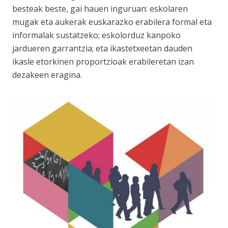
besteak beste, gai hauen inguruan: eskolaren
mugak eta aukerak euskarazko erabilera formal eta
informalak sustatzeko; eskolorduz kanpoko
jardueren garrantzia; eta ikastetxeetan dauden
ikasle etorkinen proportzioak erabileretan izan
dezakeen eragina.