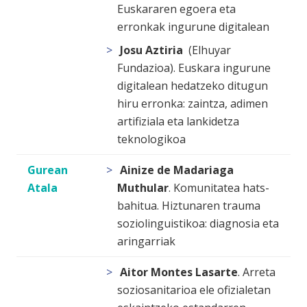
Euskararen egoera eta
erronkak ingurune digitalean
Josu Aztiria
(Elhuyar
Fundazioa).
Euskara ingurune
digitalean hedatzeko ditugun
hiru erronka: zaintza, adimen
artifiziala eta lankidetza
teknologikoa
Gurean
Ainize de Madariaga
Atala
Muthular
.
Komunitatea hats-
bahitua. Hiztunaren trauma
soziolinguistikoa: diagnosia eta
aringarriak
Aitor Montes Lasarte
.
Arreta
soziosanitarioa ele ofizialetan