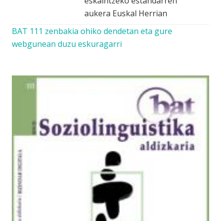
eskaintzeko estandarren
aukera Euskal Herrian
BAT 111 zenbakia ohiko dendetan eta gure
webgunean duzu eskuragarri