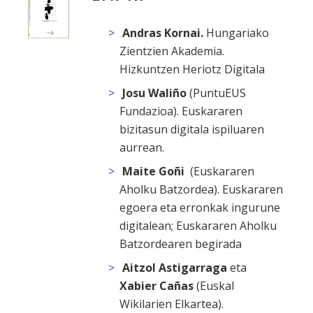
Andras Kornai.
Hungariako
Zientzien Akademia.
Hizkuntzen Heriotz Digitala
Josu Waliño
(PuntuEUS
Fundazioa).
Euskararen
bizitasun digitala ispiluaren
aurrean.
Maite Goñi
(Euskararen
Aholku Batzordea).
Euskararen
egoera eta erronkak ingurune
digitalean; Euskararen Aholku
Batzordearen begirada
Aitzol Astigarraga
eta
Xabier Cañas
(Euskal
Wikilarien Elkartea).