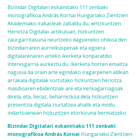
Bizindar Digitalari eskainitako 111 zenbaki
monografikoa András Kornai Hungariako Zientzien
Akademiako irakasleak
zabaldu du
. «
Hizkuntzen
Heriotza Digitala» artikuluan, hizkuntzen
zaurgarritasuna neurtzeko dagoeneko ohikoa den
bizindarraren aurreikuspenak eta egoera
digitalarenaren arteko ikerketa konparatibo
interesgarria aurkeztu du. Ikerketa horren emaitza
nagusia da orain arte egindako iragarpenen aldean
arrakala digitalak sortutako hizkuntzen heriotza
masiboaren ebidentziak are eta kezkagarriagoak
direla, eta, beraz, beharrezkoa dela hizkuntzen
presentzia digitala ziurtatzea ahalik eta modu
indartsuenean hizkuntzen etorkizuna bermatzeko.
Bizindar Digitalari eskainitako 111 zenbaki
monografikoa András Kornai
Hungariako Zientzien