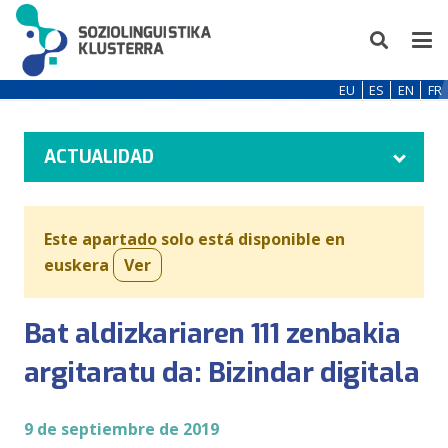
EU
ES
EN
FR
ACTUALIDAD
Este apartado solo está disponible en
euskera
Ver
Bat aldizkariaren 111 zenbakia
argitaratu da: Bizindar digitala
9 de septiembre de 2019