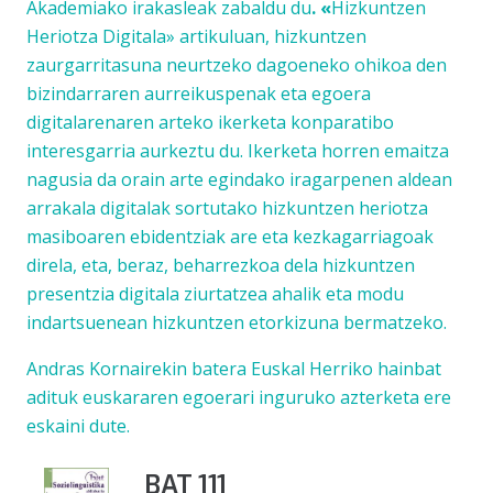
Akademiako irakasleak
zabaldu du
. «
Hizkuntzen
Heriotza Digitala» artikuluan, hizkuntzen
zaurgarritasuna neurtzeko dagoeneko ohikoa den
bizindarraren aurreikuspenak eta egoera
digitalarenaren arteko ikerketa konparatibo
interesgarria aurkeztu du. Ikerketa horren emaitza
nagusia da orain arte egindako iragarpenen aldean
arrakala digitalak sortutako hizkuntzen heriotza
masiboaren ebidentziak are eta kezkagarriagoak
direla, eta, beraz, beharrezkoa dela hizkuntzen
presentzia digitala ziurtatzea ahalik eta modu
indartsuenean hizkuntzen etorkizuna bermatzeko.
Andras Kornairekin batera Euskal Herriko hainbat
adituk euskararen egoerari inguruko azterketa ere
eskaini dute.
BAT 111