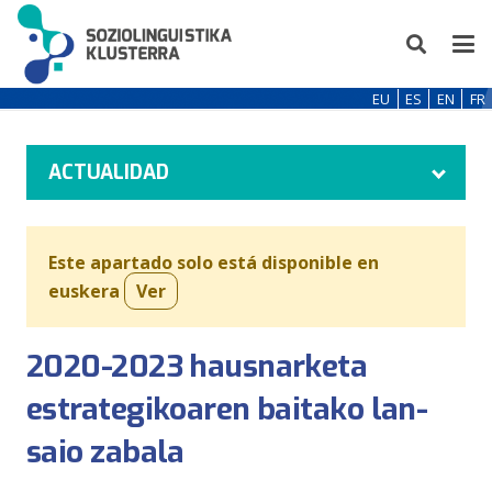
EU
ES
EN
FR
ACTUALIDAD
Este apartado solo está disponible en
euskera
Ver
2020-2023 hausnarketa
estrategikoaren baitako lan-
saio zabala