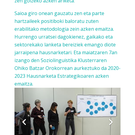
zen goizeko azken ariketa.
Saioa giro onean gauzatu zen eta parte
hartzaileek positiboki baloratu zuten
erabilitako metodologia zein azken emaitza.
Hurrengo urratsei dagokienez, gaikako eta
sektorekako lanketa bereiziek emango diote
jarraipena hausnarketari. Eta maiatzaren 7an
izango den Soziolinguistika Klusterraren
Ohiko Batzar Orokorrean aurkeztuko da 2020-
2023 Hausnarketa Estrategikoaren azken
emaitza.