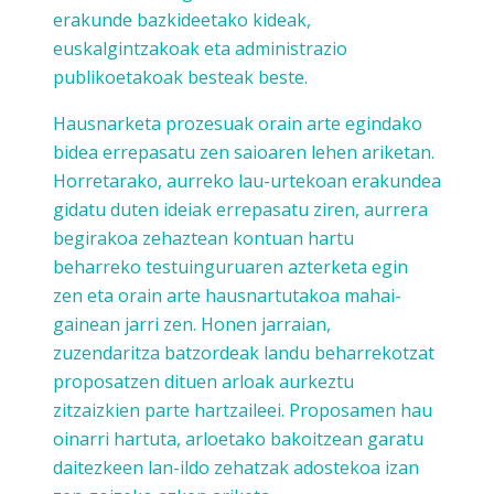
erakunde bazkideetako kideak,
euskalgintzakoak eta administrazio
publikoetakoak besteak beste.
Hausnarketa prozesuak orain arte egindako
bidea errepasatu zen saioaren lehen ariketan.
Horretarako, aurreko lau-urtekoan erakundea
gidatu duten ideiak errepasatu ziren, aurrera
begirakoa zehaztean kontuan hartu
beharreko testuinguruaren azterketa egin
zen eta orain arte hausnartutakoa mahai-
gainean jarri zen. Honen jarraian,
zuzendaritza batzordeak landu beharrekotzat
proposatzen dituen arloak aurkeztu
zitzaizkien parte hartzaileei. Proposamen hau
oinarri hartuta, arloetako bakoitzean garatu
daitezkeen lan-ildo zehatzak adostekoa izan