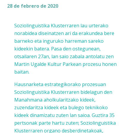
28 de febrero de 2020
Soziolinguistika Klusterraren lau urterako
norabidea diseinatzen ari da erakundea bere
barneko eta inguruko harreman sareko
kideekin batera. Pasa den ostegunean,
otsailaren 27an, lan saio zabala antolatu zen
Martin Ugalde Kultur Parkean prozesu honen
baitan.
Hausnarketa estrategikorako prozesuan
Soziolinguistika Klusterraren bidelagun den
Manahmana aholkularitzako kideek,
zuzendaritza kideek eta bulego teknikoko
kideek dinamizatu zuten lan saioa. Guztira 35
pertsonak parte hartu zuten; Soziolinguistika
Klusterraren organo desberdinetakoak,