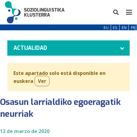
EU
ES
EN
FR
ACTUALIDAD
Este apartado solo está disponible en
euskera
Ver
Osasun larrialdiko egoeragatik
neurriak
13 de marzo de 2020