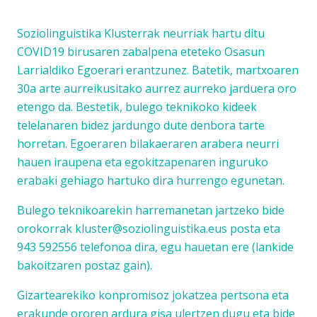
Soziolinguistika Klusterrak neurriak hartu ditu
COVID19 birusaren zabalpena eteteko Osasun
Larrialdiko Egoerari erantzunez. Batetik, martxoaren
30a arte aurreikusitako aurrez aurreko jarduera oro
etengo da. Bestetik, bulego teknikoko kideek
telelanaren bidez jardungo dute denbora tarte
horretan. Egoeraren bilakaeraren arabera neurri
hauen iraupena eta egokitzapenaren inguruko
erabaki gehiago hartuko dira hurrengo egunetan.
Bulego teknikoarekin harremanetan jartzeko bide
orokorrak kluster@soziolinguistika.eus posta eta
943 592556 telefonoa dira, egu hauetan ere (lankide
bakoitzaren postaz gain).
Gizartearekiko konpromisoz jokatzea pertsona eta
erakunde ororen ardura gisa ulertzen dugu eta bide