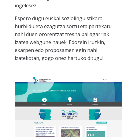
ingelesez.
Espero dugu euskal soziolinguistikara
hurbildu eta ezagutza sortu eta partekatu
nahi duen ororentzat tresna baliagarriak
izatea webgune hauek. Edozein iruzkin,
ekarpen edo proposamen egin nahi
izatekotan, gogo onez hartuko ditugu!