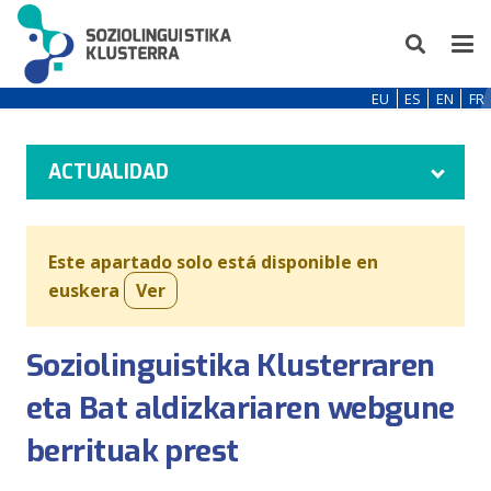
EU
ES
EN
FR
ACTUALIDAD
Este apartado solo está disponible en
euskera
Ver
Soziolinguistika Klusterraren
eta Bat aldizkariaren webgune
berrituak prest