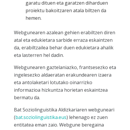
garatu dituen eta garatzen diharduen
proiektu bakoitzaren atala biltzen da
hemen.
Webgunearen azalean gehien erabiltzen diren
atal eta edukietara sarbide erraza eskaintzen
da, erabiltzailea behar duen edukietara ahalik
eta lasterren hel dadin.
Webgunearen gaztelaniazko, frantsesezko eta
ingelesezko aldaeratan erakundearen izaera
eta antolaketari lotutako oinarrizko
informazioa hizkuntza horietan eskaintzea
bermatu da.
Bat Soziolinguistika Aldizkariaren webguneari
(
bat.soziolinguistika.eus
) lehenago ez zuen
entitatea eman zaio. Webgune beregaina