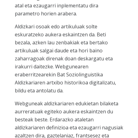
atal eta ezaugarri inplementatu dira
parametro horien arabera.
Aldizkari osoak edo artikuluak solte
eskuratzeko aukera eskaintzen da. Beti
bezala, azken lau zenbakiak eta bertako
artikuluak salgai daude eta hori baino
zaharragoak direnak doan deskargatu eta
irakurri daitezke. Webgunearen
eraberritzearekin Bat Soziolinguistika
Aldizkariaren artxibo historikoa digitalizatu,
bildu eta antolatu da.
Webguneak aldizkariaren edukietan bilaketa
aurreratuak egiteko aukera eskaintzen du
besteak beste. Erdarazko ataletan
aldizkariaren definizioa eta ezaugarri nagusiak
azaltzen dira, gaztelaniaz, frantsesez eta