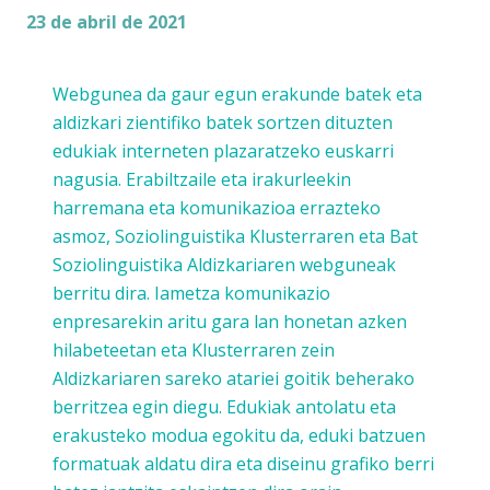
23 de abril de 2021
Webgunea da gaur egun erakunde batek eta
aldizkari zientifiko batek sortzen dituzten
edukiak interneten plazaratzeko euskarri
nagusia. Erabiltzaile eta irakurleekin
harremana eta komunikazioa errazteko
asmoz, Soziolinguistika Klusterraren eta Bat
Soziolinguistika Aldizkariaren webguneak
berritu dira.
Iametza
komunikazio
enpresarekin aritu gara lan honetan azken
hilabeteetan eta Klusterraren zein
Aldizkariaren sareko atariei goitik beherako
berritzea egin diegu. Edukiak antolatu eta
erakusteko modua egokitu da, eduki batzuen
formatuak aldatu dira eta diseinu grafiko berri