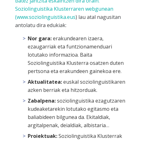
batez jantzita eskaintzen dira orain.
Soziolinguistika Klusterraren webgunean
(
www.soziolinguistika.eus
) lau atal nagusitan
antolatu dira edukiak:
Nor gara:
erakundearen izaera,
ezaugarriak eta funtzionamenduari
lotutako informazioa. Baita
Soziolinguistika Klusterra osatzen duten
pertsona eta erakundeen gainekoa ere.
Aktualitatea:
euskal soziolinguistikaren
azken berriak eta hitzorduak.
Zabalpena:
soziolinguistika ezagutzaren
kudeaketarekin lotutako egitasmo eta
baliabideen bilgunea da. Ekitaldiak,
argitalpenak, deialdiak, albistaria…
Proiektuak:
Soziolinguistika Klusterrak