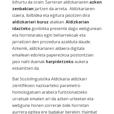
bihurtu da orain. Sarreran aldizkariaren
azken
zenbakian
jartzen da arreta. Aldizkariaren
izaera, ibilbidea eta egitura jasotzen dira
aldizkariari buruz
atalean.
Aldizkarian
idazteko
gonbitea presente dago webgunean
eta horretarako egin beharrekoak eta
jarraitzen den prozedura azalduta daude.
Azkenik, aldizkariaren aldaera digitala
emailean edo/eta paperezkoa postontzian
jaso nahi duenak
harpidetzeko
aukera
eskaintzen da.
Bat Soziolinguistika Aldizkaria aldizkari
zientifikoen nazioarteko parametro
homologatuen arabera funtzionatzeko
urratsak ematen ari da azken urteetan eta
webgune honen sorrerak bide horretan
aurrera egitea ere badakar berekin. Hainbat