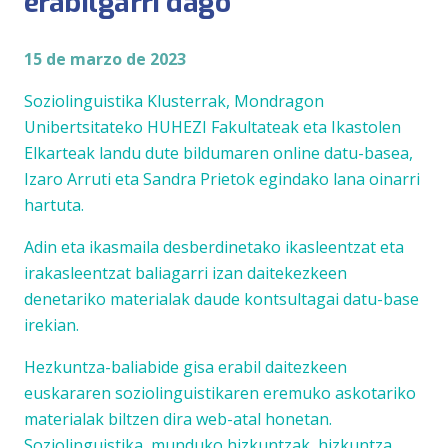
erabilgarri dago
15 de marzo de 2023
Soziolinguistika Klusterrak, Mondragon
Unibertsitateko HUHEZI Fakultateak eta Ikastolen
Elkarteak landu dute bildumaren online datu-basea,
Izaro Arruti eta Sandra Prietok egindako lana oinarri
hartuta.
Adin eta ikasmaila desberdinetako ikasleentzat eta
irakasleentzat baliagarri izan daitekezkeen
denetariko materialak daude kontsultagai datu-base
irekian.
Hezkuntza-baliabide gisa erabil daitezkeen
euskararen soziolinguistikaren eremuko askotariko
materialak biltzen dira web-atal honetan.
Soziolinguistika, munduko hizkuntzak, hizkuntza