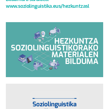
www.soziolinguistika.eus/hezkuntzasl