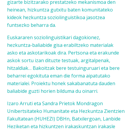
gizarte bizitzarako prestatzeko mekanismoa den
heinean, hizkuntza gutxitu baten komunitateko
kideok hezkuntza soziolinguistikoa jasotzea
funtsezko beharra da.
Euskararen soziolinguistikari dagokionez,
hezkuntza-baliabide gisa erabiltzeko materialak
asko eta askotarikoak dira. Pertsona eta erakunde
askok sortu izan dituzte testuak, argitalpenak,
hitzaldiak… Bakoitzak bere testuinguruari eta bere
beharrei egokituta eman die forma aipatutako
materialei. Proiektu honek sakabanatuta dauden
baliabide guzti horien bilduma du oinarri.
Izaro Arruti eta Sandra Prietok Mondragon
Unibertsitateko Humanitate eta Hezkuntza Zientzien
Fakultatean (HUHEZI) DBHn, Batxilergoan, Lanbide
Heziketan eta hizkuntzen irakaskuntzan irakasle