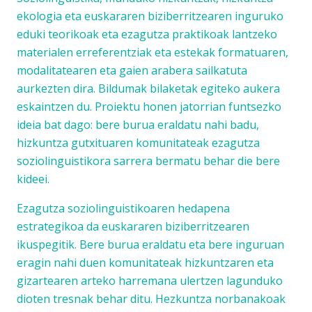
ekologia eta euskararen biziberritzearen inguruko
eduki teorikoak eta ezagutza praktikoak lantzeko
materialen erreferentziak eta estekak formatuaren,
modalitatearen eta gaien arabera sailkatuta
aurkezten dira. Bildumak bilaketak egiteko aukera
eskaintzen du. Proiektu honen jatorrian funtsezko
ideia bat dago: bere burua eraldatu nahi badu,
hizkuntza gutxituaren komunitateak ezagutza
soziolinguistikora sarrera bermatu behar die bere
kideei.
Ezagutza soziolinguistikoaren hedapena
estrategikoa da euskararen biziberritzearen
ikuspegitik. Bere burua eraldatu eta bere inguruan
eragin nahi duen komunitateak hizkuntzaren eta
gizartearen arteko harremana ulertzen lagunduko
dioten tresnak behar ditu. Hezkuntza norbanakoak