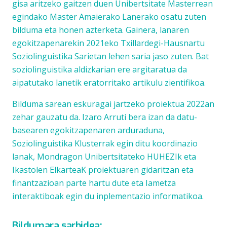
gisa aritzeko gaitzen duen Unibertsitate Masterrean
egindako Master Amaierako Lanerako osatu zuten
bilduma eta honen azterketa. Gainera, lanaren
egokitzapenarekin 2021eko Txillardegi-Hausnartu
Soziolinguistika Sarietan lehen saria jaso zuten. Bat
soziolinguistika aldizkarian ere argitaratua da
aipatutako
lanetik eratorritako artikulu zientifikoa
.
Bilduma sarean eskuragai jartzeko proiektua 2022an
zehar gauzatu da. Izaro Arruti bera izan da datu-
basearen egokitzapenaren arduraduna,
Soziolinguistika Klusterrak egin ditu koordinazio
lanak, Mondragon Unibertsitateko HUHEZIk eta
Ikastolen ElkarteaK proiektuaren gidaritzan eta
finantzazioan parte hartu dute eta Iametza
interaktiboak egin du inplementazio informatikoa.
Bildumara sarbidea: