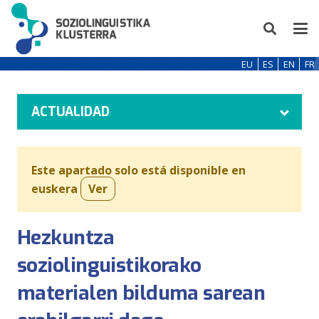
EU
ES
EN
FR
ACTUALIDAD
Este apartado solo está disponible en
euskera
Ver
Hezkuntza
soziolinguistikorako
materialen bilduma sarean