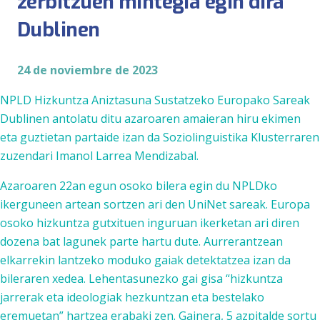
zerbitzuen mintegia egin dira
Dublinen
24 de noviembre de 2023
NPLD Hizkuntza Aniztasuna Sustatzeko Europako Sarea
k
Dublinen antolatu ditu azaroaren amaieran hiru ekimen
eta guztietan partaide izan da Soziolinguistika Klusterraren
zuzendari Imanol Larrea Mendizabal.
Azaroaren 22an egun osoko bilera egin du NPLDko
ikerguneen artean sortzen ari den UniNet sareak. Europa
osoko hizkuntza gutxituen inguruan ikerketan ari diren
dozena bat lagunek parte hartu dute. Aurrerantzean
elkarrekin lantzeko moduko gaiak detektatzea izan da
bileraren xedea. Lehentasunezko gai gisa “hizkuntza
jarrerak eta ideologiak hezkuntzan eta bestelako
eremuetan” hartzea erabaki zen. Gainera, 5 azpitalde sortu