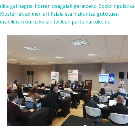
dira gai nagusi horren osagaiak garatzeko. Soziolinguistika
Klusterrak adimen artifiziala eta hizkuntza gutxituen
erabilerari buruzko lan taldean parte hartuko du.