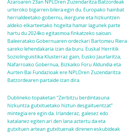
Azaroaren 23an NPLDren Zuzendaritza Batzordeak
urteroko bigarren bilera egin du. Europako hainbat
herrialdeetako gobernu, ikergune eta hizkuntzen
aldeko elkarteetako hogeita hamar lagunek parte
hartu du 2024ko egitasmoa finkatzeko saioan.
Baleeratako Gobernuaren ordezkari Bartomeu Riera
sareko lehendakaria izan da buru. Euskal Herritik
Soziolinguistika Klusterraz gain, Eusko Jaurlaritza,
Nafarroako Gobernua, Bizkaiko Foru Aldundia eta
Aurten Bai Fundazioak ere NPLDren Zuzendaritza
Batzordearen partaide izan dira.
Dublineko topaketan “Zerbitzu berdintasuna
hizkuntza gutxituetako hiztun desgaituentzat”
mintegia ere egin da. Irlanderaz, galesez edo
katalanez egiten ari den lana aztertu da eta
gutxituen artean gutxituenak direnen eskubideak