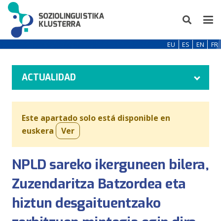
EU
ES
EN
FR
ACTUALIDAD
Este apartado solo está disponible en
euskera
Ver
NPLD sareko ikerguneen bilera,
Zuzendaritza Batzordea eta
hiztun desgaituentzako