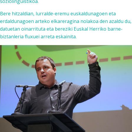
soziolinguistikoa.
Bere hitzaldian, lurralde-eremu euskaldunagoen eta
erdaldunagoen arteko elkareragina nolakoa den azaldu du,
datuetan oinarrituta eta bereziki Euskal Herriko barne-
biztanleria fluxuei arreta eskainita.