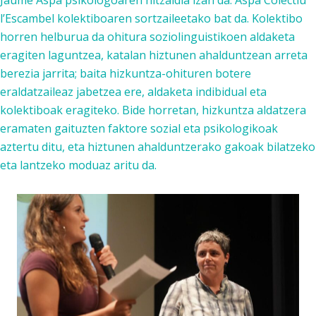
Jaume Aspa psikologoaren hitzaldia izan da. Aspa Colectiu
l’Escambel kolektiboaren sortzaileetako bat da. Kolektibo
horren helburua da ohitura soziolinguistikoen aldaketa
eragiten laguntzea, katalan hiztunen ahalduntzean arreta
berezia jarrita; baita hizkuntza-ohituren botere
eraldatzaileaz jabetzea ere, aldaketa indibidual eta
kolektiboak eragiteko. Bide horretan, hizkuntza aldatzera
eramaten gaituzten faktore sozial eta psikologikoak
aztertu ditu, eta hiztunen ahalduntzerako gakoak bilatzeko
eta lantzeko moduaz aritu da.