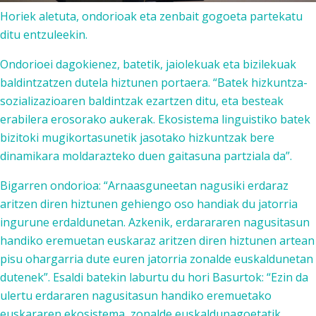
Horiek aletuta, ondorioak eta zenbait gogoeta partekatu
ditu entzuleekin.
Ondorioei dagokienez, batetik, jaiolekuak eta bizilekuak
baldintzatzen dutela hiztunen portaera. “Batek hizkuntza-
sozializazioaren baldintzak ezartzen ditu, eta besteak
erabilera erosorako aukerak. Ekosistema linguistiko batek
bizitoki mugikortasunetik jasotako hizkuntzak bere
dinamikara moldarazteko duen gaitasuna partziala da”.
Bigarren ondorioa: “Arnaasguneetan nagusiki erdaraz
aritzen diren hiztunen gehiengo oso handiak du jatorria
ingurune erdaldunetan. Azkenik, erdarararen nagusitasun
handiko eremuetan euskaraz aritzen diren hiztunen artean
pisu ohargarria dute euren jatorria zonalde euskaldunetan
dutenek”. Esaldi batekin laburtu du hori Basurtok: “Ezin da
ulertu erdararen nagusitasun handiko eremuetako
euskararen ekosistema, zonalde euskaldunagoetatik