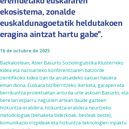
eremuetako euskararen
ekosistema, zonalde
euskaldunagoetatik heldutakoen
eragina aintzat hartu gabe”.
16 de octubre de 2025
Bazkalostean, Asier Basurto Soziolinguistika Klusterreko
kidea eta nazioarteko konferentziaren batzorde
zientifikoko kidea izan da arratsaldeko saioari hasiera
eman diona. Euskara biziberritzeko ikerketa, garapen eta
berrikuntza proiektuetan aritu da urte askoan Basurto, eta
bere lan esparru nagusien artean daude gazteen
hizkuntza-erabilera, hizkuntza-erabilera neurtzeko
metodologiak (behaketa bidezkoak, besteak beste),
komunikazio irizpideak eta hizkuntza-teknologien inpaktu