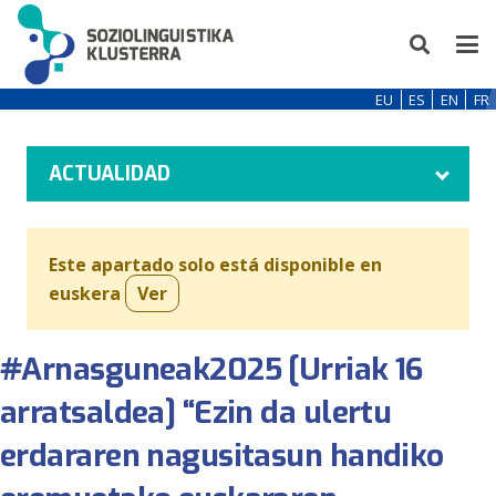
EU
ES
EN
FR
ACTUALIDAD
Este apartado solo está disponible en
euskera
Ver
#Arnasguneak2025 [Urriak 16
arratsaldea] “Ezin da ulertu
erdararen nagusitasun handiko