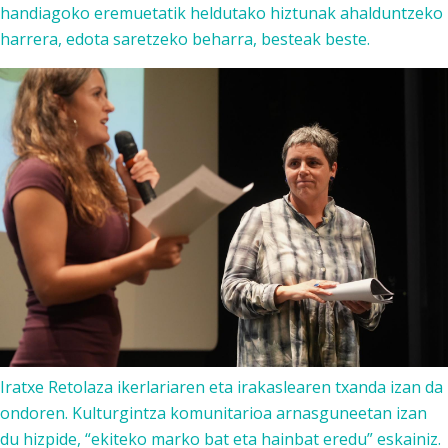
handiagoko eremuetatik heldutako hiztunak ahalduntzeko
harrera, edota saretzeko beharra, besteak beste.
Iratxe Retolaza ikerlariaren eta irakaslearen txanda izan da
ondoren. Kulturgintza komunitarioa arnasguneetan izan
du hizpide, “ekiteko marko bat eta hainbat eredu” eskainiz.