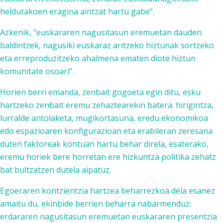
heldutakoen eragina aintzat hartu gabe”.
Azkenik, “euskararen nagusitasun eremuetan dauden
baldintzek, nagusiki euskaraz aritzeko hiztunak sortzeko
eta erreproduzitzeko ahalmena ematen diote hiztun
komunitate osoari”.
Horien berri emanda, zenbait gogoeta egin ditu, esku
hartzeko zenbait eremu zehaztearekin batera: hirigintza,
lurralde antolaketa, mugikortasuna, eredu ekonomikoa
edo espazioaren konfigurazioan eta erabileran zeresana
duten faktoreak kontuan hartu behar direla, esaterako,
eremu horiek bere horretan ere hizkuntza politika zehatz
bat bultzatzen dutela aipatuz.
Egoeraren kontzientzia hartzea beharrezkoa dela esanez
amaitu du, ekinbide berrien beharra nabarmenduz:
erdararen nagusitasun eremuetan euskararen presentzia