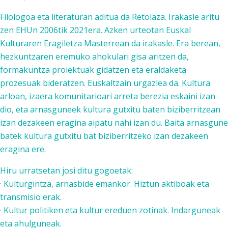
Filologoa eta literaturan aditua da Retolaza. Irakasle aritu
zen EHUn 2006tik 2021era. Azken urteotan Euskal
Kulturaren Eragiletza Masterrean da irakasle. Era berean,
hezkuntzaren eremuko ahokulari gisa aritzen da,
formakuntza proiektuak gidatzen eta eraldaketa
prozesuak bideratzen. Euskaltzain urgazlea da. Kultura
arloan, izaera komunitarioari arreta berezia eskaini izan
dio, eta arnasguneek kultura gutxitu baten biziberritzean
izan dezakeen eragina aipatu nahi izan du. Baita arnasgune
batek kultura gutxitu bat biziberritzeko izan dezakeen
eragina ere.
Hiru urratsetan josi ditu gogoetak:
· Kulturgintza, arnasbide emankor. Hiztun aktiboak eta
transmisio erak.
· Kultur politiken eta kultur ereduen zotinak. Indarguneak
eta ahulguneak.