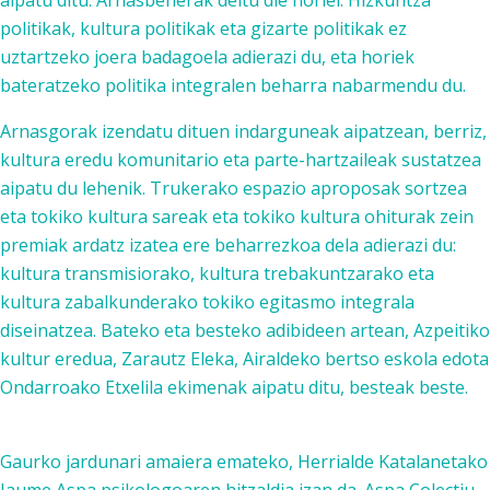
aipatu ditu. Arnasbeherak deitu die horiei. Hizkuntza
politikak, kultura politikak eta gizarte politikak ez
uztartzeko joera badagoela adierazi du, eta horiek
bateratzeko politika integralen beharra nabarmendu du.
Arnasgorak izendatu dituen indarguneak aipatzean, berriz,
kultura eredu komunitario eta parte-hartzaileak sustatzea
aipatu du lehenik. Trukerako espazio aproposak sortzea
eta tokiko kultura sareak eta tokiko kultura ohiturak zein
premiak ardatz izatea ere beharrezkoa dela adierazi du:
kultura transmisiorako, kultura trebakuntzarako eta
kultura zabalkunderako tokiko egitasmo integrala
diseinatzea. Bateko eta besteko adibideen artean, Azpeitiko
kultur eredua, Zarautz Eleka, Airaldeko bertso eskola edota
Ondarroako Etxelila ekimenak aipatu ditu, besteak beste.
Gaurko jardunari amaiera emateko, Herrialde Katalanetako