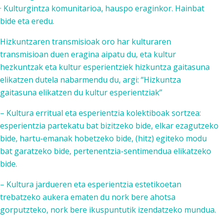
· Kulturgintza komunitarioa, hauspo eraginkor. Hainbat
bide eta eredu.
Hizkuntzaren transmisioak oro har kulturaren
transmisioan duen eragina aipatu du, eta kultur
hezkuntzak eta kultur esperientziek hizkuntza gaitasuna
elikatzen dutela nabarmendu du, argi: “Hizkuntza
gaitasuna elikatzen du kultur esperientziak”
– Kultura erritual eta esperientzia kolektiboak sortzea:
esperientzia partekatu bat bizitzeko bide, elkar ezagutzeko
bide, hartu-emanak hobetzeko bide, (hitz) egiteko modu
bat garatzeko bide, pertenentzia-sentimendua elikatzeko
bide.
– Kultura jardueren eta esperientzia estetikoetan
trebatzeko aukera ematen du nork bere ahotsa
gorputzteko, nork bere ikuspuntutik izendatzeko mundua.