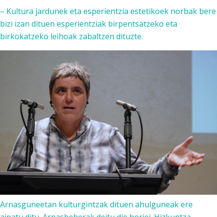
– Kultura jardunek eta esperientzia estetikoek norbak bere
bizi izan dituen esperientziak birpentsatzeko eta
birkokatzeko leihoak zabaltzen dituzte.
Arnasguneetan kulturgintzak dituen ahulguneak ere