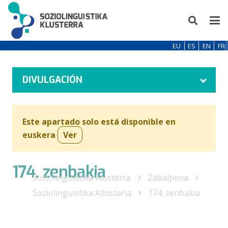
EU
ES
EN
FR
DIVULGACIÓN
Este apartado solo está disponible en
euskera
Ver
174. zenbakia
Soziolinguistika Klusterra
Zabalpena
Soziolinguistika Albistaria
174. zenbakia