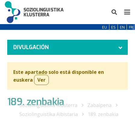
EU
ES
EN
FR
DIVULGACIÓN
Este apartado solo está disponible en
euskera
Ver
189. zenbakia
Soziolinguistika Klusterra
Zabalpena
Soziolinguistika Albistaria
189. zenbakia