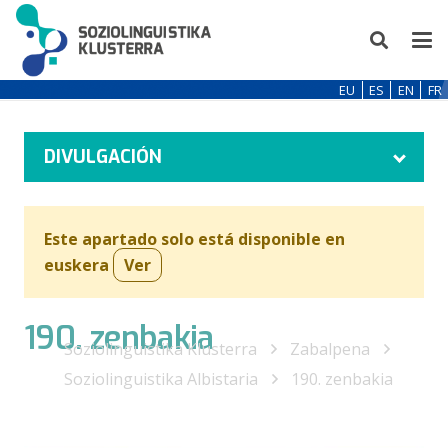
EU
ES
EN
FR
DIVULGACIÓN
Este apartado solo está disponible en
euskera
Ver
190. zenbakia
Soziolinguistika Klusterra
Zabalpena
Soziolinguistika Albistaria
190. zenbakia