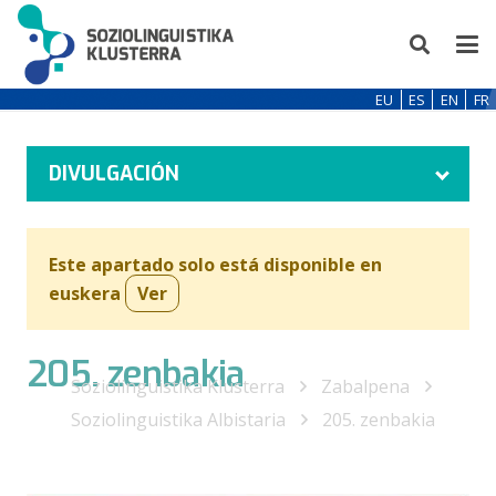
EU
ES
EN
FR
DIVULGACIÓN
Este apartado solo está disponible en
euskera
Ver
205. zenbakia
Soziolinguistika Klusterra
Zabalpena
Soziolinguistika Albistaria
205. zenbakia