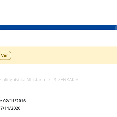
Ver
iolinguistika Albistaria
3. ZENBAKIA
k:
02/11/2016
17/11/2020