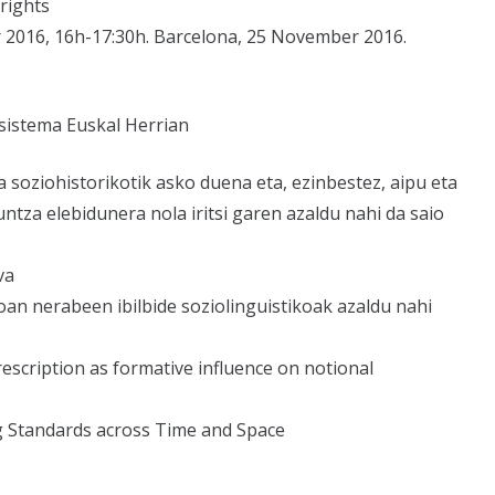
 rights
016, 16h-17:30h. Barcelona, 25 November 2016.
-sistema Euskal Herrian
soziohistorikotik asko duena eta, ezinbestez, aipu eta
tza elebidunera nola iritsi garen azaldu nahi da saio
va
an nerabeen ibilbide soziolinguistikoak azaldu nahi
scription as formative influence on notional
ng Standards across Time and Space