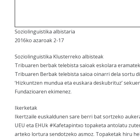
Soziolinguistika albistaria
2016ko azaroak 2-17
Soziolinguistika Klusterreko albisteak
Tribuaren berbak telebista saioak eskolara eramatek
Tribuaren Berbak telebista saioa oinarri dela sortu di
‘Hizkuntzen mundua eta euskara deskubrituz’ sekue
Fundazioaren ekimenez.
Ikerketak
Ikertzaile euskaldunen sare berri bat sortzeko auke
UEU eta EHUk #Kafetapintxo topaketa antolatu zute
arteko lortura sendotzeko asmoz. Topaketak hiru hel