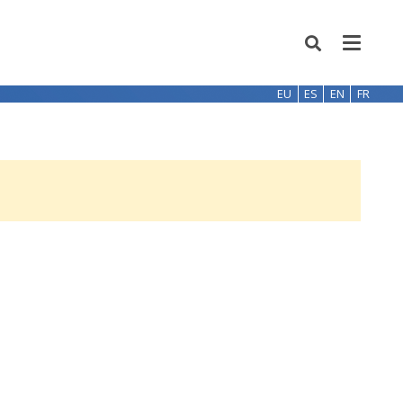
EU
ES
EN
FR