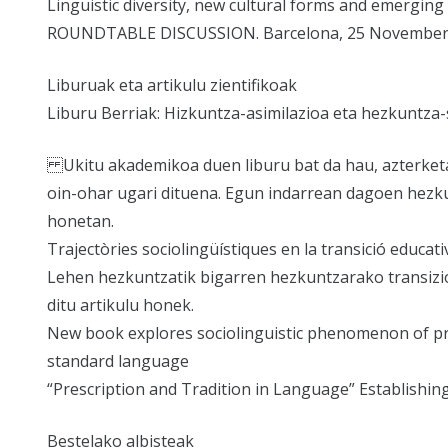
Linguistic diversity, new cultural forms and emerging
ROUNDTABLE DISCUSSION. Barcelona, 25 November 2
Liburuak eta artikulu zientifikoak
Liburu Berriak: Hizkuntza-asimilazioa eta hezkuntza
Ukitu akademikoa duen liburu bat da hau, azterketa 
oin-ohar ugari dituena. Egun indarrean dagoen hezkun
honetan.
Trajectòries sociolingüístiques en la transició educati
Lehen hezkuntzatik bigarren hezkuntzarako transizio
ditu artikulu honek.
New book explores sociolinguistic phenomenon of pre
standard language
“Prescription and Tradition in Language” Establishi
Bestelako albisteak