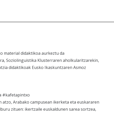
o material didaktikoa aurkeztu da
ra, Soziolinguistika Klusterraren aholkularitzarekin,
ntzia didaktikoak Eusko Ikaskuntzaren Asmoz
ra #kafetapintxo
n atzo, Arabako campusean ikerketa eta euskararen
buru zituen: ikertzaile euskaldunen sarea sortzea,