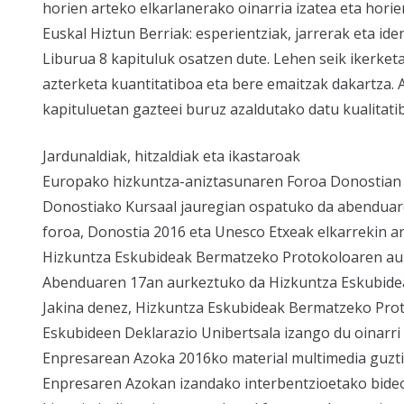
horien arteko elkarlanerako oinarria izatea eta hori
Euskal Hiztun Berriak: esperientziak, jarrerak eta ide
Liburua 8 kapituluk osatzen dute. Lehen seik ikerket
azterketa kuantitatiboa eta bere emaitzak dakartza. 
kapituluetan gazteei buruz azaldutako datu kualitati
Jardunaldiak, hitzaldiak eta ikastaroak
Europako hizkuntza-aniztasunaren Foroa Donostian
Donostiako Kursaal jauregian ospatuko da abenduar
foroa, Donostia 2016 eta Unesco Etxeak elkarrekin an
Hizkuntza Eskubideak Bermatzeko Protokoloaren a
Abenduaren 17an aurkeztuko da Hizkuntza Eskubide
Jakina denez, Hizkuntza Eskubideak Bermatzeko Pro
Eskubideen Deklarazio Unibertsala izango du oinarri
Enpresarean Azoka 2016ko material multimedia guzti
Enpresaren Azokan izandako interbentzioetako bideo