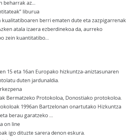
en beharrak az…
ntitateak” liburua
a kualitatiboaren berri ematen dute eta zazpigarrenak
Azken atala izaera ezberdinekoa da, aurreko
bo zein kuantitatibo…
en 15 eta 16an Europako hizkuntza-aniztasunaren
tolatu duten jardunaldia.
urkezpena
ak Bermatzeko Protokoloa, Donostiako protokoloa.
tokoloak 1996an Bartzelonan onartutako Hizkuntza
 eta berau garatzeko …
a on line
ak igo dituzte sarera denon eskura.