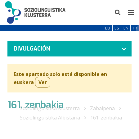
EU
ES
EN
FR
DIVULGACIÓN
Este apartado solo está disponible en
euskera
Ver
161. zenbakia
Soziolinguistika Klusterra
Zabalpena
Soziolinguistika Albistaria
161. zenbakia