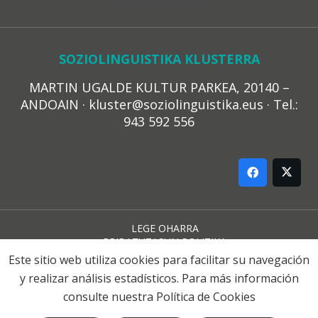
SOZIOLINGUISTIKA KLUSTERRA
MARTIN UGALDE KULTUR PARKEA, 20140 –
ANDOAIN · kluster@soziolinguistika.eus · Tel.:
943 592 556
LEGE OHARRA
PRIBATUTASUN POLITIKA
COOKIE-EN POLITIKA
Este sitio web utiliza cookies para facilitar su navegación
HARREMANA
y realizar análisis estadísticos. Para más información
consulte nuestra
Política de Cookies
© 2021 Soziolinguistika Klusterra