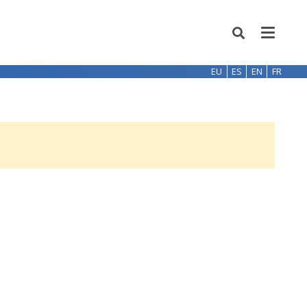
EU
ES
EN
FR