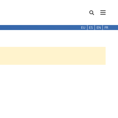
EU
ES
EN
FR