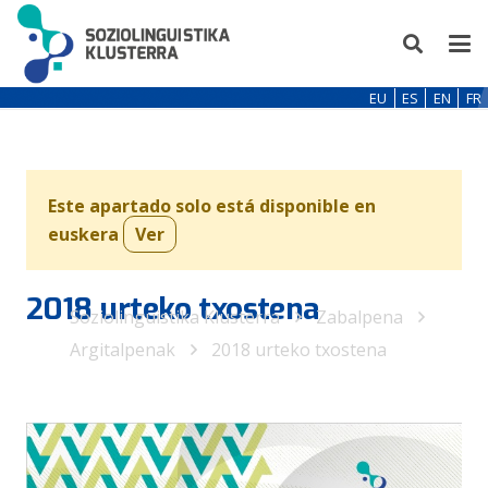
EU
ES
EN
FR
Este apartado solo está disponible en
euskera
Ver
2018 urteko txostena
Soziolinguistika Klusterra
Zabalpena
Argitalpenak
2018 urteko txostena