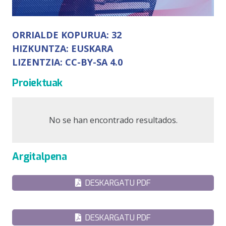
ORRIALDE KOPURUA:
32
HIZKUNTZA:
EUSKARA
LIZENTZIA:
CC-BY-SA 4.0
Proiektuak
No se han encontrado resultados.
Argitalpena
DESKARGATU PDF
DESKARGATU PDF