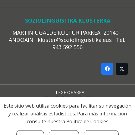
SOZIOLINGUISTIKA KLUSTERRA
MARTIN UGALDE KULTUR PARKEA, 20140 –
ANDOAIN · kluster@soziolinguistika.eus · Tel.:
943 592 556
LEGE OHARRA
PRIBATUTASUN POLITIKA
COOKIE-EN POLITIKA
Este sitio web utiliza cookies para facilitar su navegación
HARREMANA
y realizar análisis estadísticos. Para más información
consulte nuestra
Política de Cookies
© 2021 Soziolinguistika Klusterra