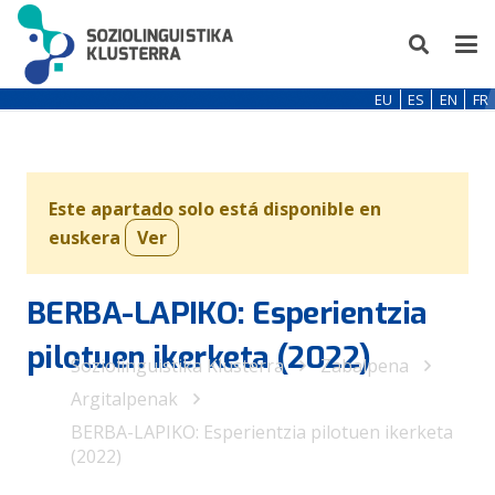
EU
ES
EN
FR
Este apartado solo está disponible en
euskera
Ver
BERBA-LAPIKO: Esperientzia
pilotuen ikerketa (2022)
Soziolinguistika Klusterra
Zabalpena
Argitalpenak
BERBA-LAPIKO: Esperientzia pilotuen ikerketa
(2022)