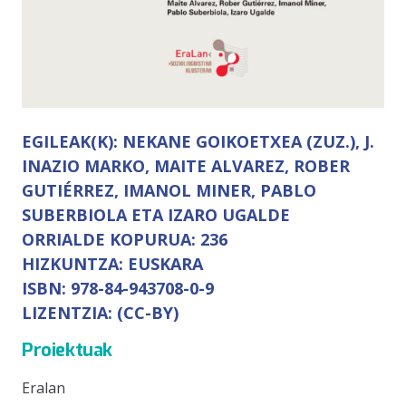
EGILEAK(K):
NEKANE GOIKOETXEA (ZUZ.), J.
INAZIO MARKO, MAITE ALVAREZ, ROBER
GUTIÉRREZ, IMANOL MINER, PABLO
SUBERBIOLA ETA IZARO UGALDE
ORRIALDE KOPURUA:
236
HIZKUNTZA:
EUSKARA
ISBN:
978-84-943708-0-9
LIZENTZIA:
(CC-BY)
Proiektuak
Eralan