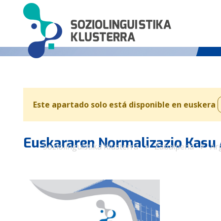
Este apartado solo está disponible en euskera
Euskararen Normalizazio Kasu 
Soziolinguistika Klusterra
Zabalpena
Ar