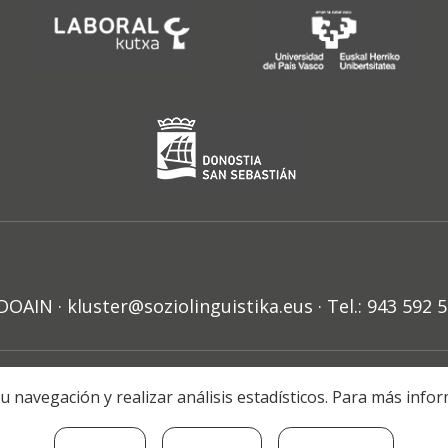
N · kluster@soziolinguistika.eus · Tel.: 943 592 
HARRA
PRIBATUTASUN POLITIKA
COOKIE-EN POLITIKA
H
r su navegación y realizar análisis estadísticos. Para más in
© 2021 Soziolinguistika Klusterra