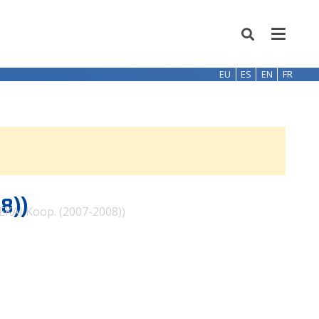
EU
ES
EN
FR
8))
EKAI Koop. (2007-2008))