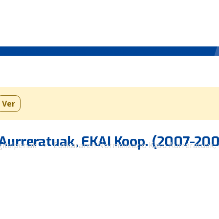
Ver
Aurreratuak, EKAI Koop. (2007-200
gitalpenak
Euskararen Normalizazio Kasu Aurreratuak, 