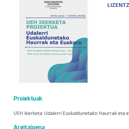
LIZENTZ
Proiektuak
UEH ikerketa: Udalerri Euskaldunetako Haurrak eta 
Argitalpena