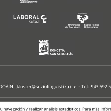
N · kluster@soziolinguistika.eus · Tel.: 943 592 
HARRA
PRIBATUTASUN POLITIKA
COOKIE-EN POLITIKA
H
r su navegación y realizar análisis estadísticos. Para más in