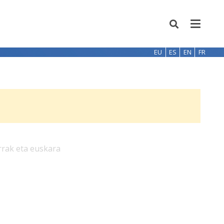
EU
ES
EN
FR
rrak eta euskara