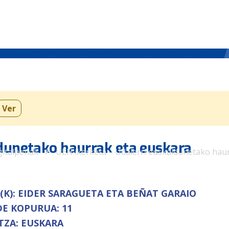
Ver
ldunetako haurrak eta euskara
gitalpenak
UEH ikerketa – Udalerri euskaldunetako hau
(K):
EIDER SARAGUETA ETA BEÑAT GARAIO
DE KOPURUA:
11
TZA:
EUSKARA