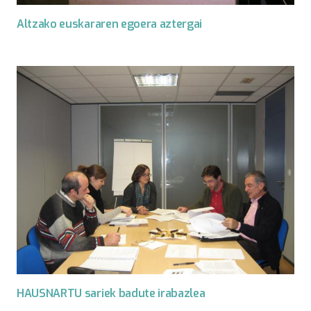
Altzako euskararen egoera aztergai
HAUSNARTU sariek badute irabazlea