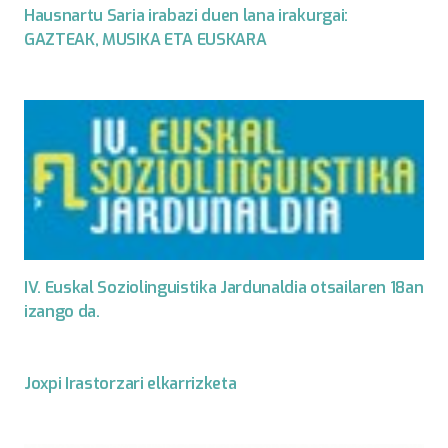
Hausnartu Saria irabazi duen lana irakurgai:
GAZTEAK, MUSIKA ETA EUSKARA
IV. Euskal Soziolinguistika Jardunaldia otsailaren 18an
izango da.
Joxpi Irastorzari elkarrizketa