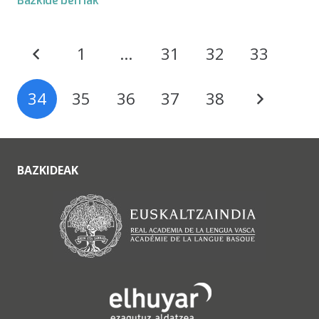
Bazkide berriak
1
…
31
32
33
34
35
36
37
38
BAZKIDEAK