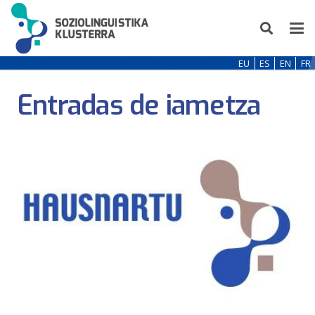
EU
ES
EN
FR
Entradas de iametza