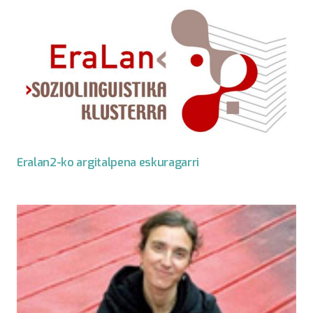
Eralan2-ko argitalpena eskuragarri