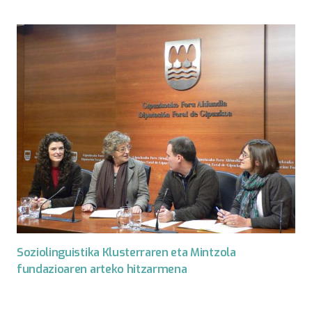
Soziolinguistika Klusterraren eta Mintzola
fundazioaren arteko hitzarmena