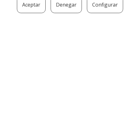
Aceptar
Denegar
Configurar
SOZIOLINGUISTIKA KLUSTERRA
MARTIN UGALDE KULTUR PARKEA, 20140 –
ANDOAIN · kluster@soziolinguistika.eus · Tel.:
943 592 556
LEGE OHARRA
PRIBATUTASUN POLITIKA