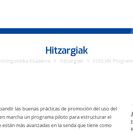
Hitzargiak
iolinguistika Klusterra
Hitzargiak
EUSLAN Programa
expandir las buenas prácticas de promoción del uso del
 en marcha un programa piloto para estructurar el
E
e están más avanzadas en la senda que tiene como
K