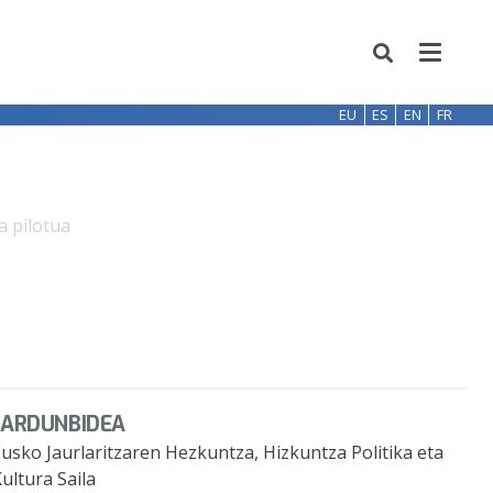
EU
ES
EN
FR
 pilotua
JARDUNBIDEA
usko Jaurlaritzaren Hezkuntza, Hizkuntza Politika eta
ultura Saila