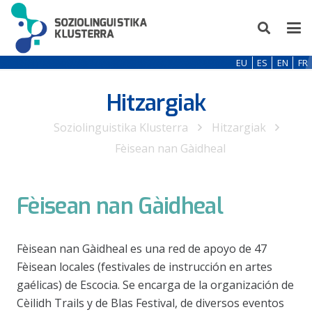
EU
ES
EN
FR
Hitzargiak
Soziolinguistika Klusterra
Hitzargiak
Fèisean nan Gàidheal
Fèisean nan Gàidheal
Fèisean nan Gàidheal es una red de apoyo de 47
Fèisean locales (festivales de instrucción en artes
gaélicas) de Escocia. Se encarga de la organización de
Cèilidh Trails y de Blas Festival, de diversos eventos