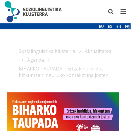
EU
ES
EN
FR
Soziolinguistika Klusterra
Aktualitatea
Agenda
BIHARKO TAUPADA – Ertzak hurbilduz,
hizkuntzen inguruko kontakizuna josten