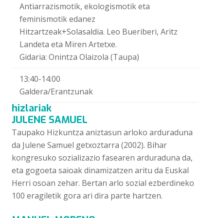
Antiarrazismotik, ekologismotik eta
feminismotik edanez
Hitzartzeak+Solasaldia. Leo Bueriberi, Aritz
Landeta eta Miren Artetxe.
Gidaria: Onintza Olaizola (Taupa)
13:40-14:00
Galdera/Erantzunak
hizlariak
JULENE SAMUEL
Taupako Hizkuntza aniztasun arloko arduraduna
da Julene Samuel getxoztarra (2002). Bihar
kongresuko sozializazio fasearen arduraduna da,
eta gogoeta saioak dinamizatzen aritu da Euskal
Herri osoan zehar. Bertan arlo sozial ezberdineko
100 eragiletik gora ari dira parte hartzen.