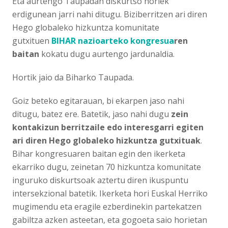
Eta aurtengo Taupadan diskurtso horiek
erdigunean jarri nahi ditugu. Biziberritzen ari diren
Hego globaleko hizkuntza komunitate
gutxituen
BIHAR nazioarteko kongresua
ren
baitan
kokatu dugu aurtengo jardunaldia.
Hortik jaio da Biharko Taupada.
Goiz beteko egitarauan, bi ekarpen jaso nahi
ditugu, batez ere. Batetik, jaso nahi dugu
zein
kontakizun berritzaile edo interesgarri egiten
ari diren Hego globaleko hizkuntza gutxituak
.
Bihar kongresuaren baitan egin den ikerketa
ekarriko dugu, zeinetan 70 hizkuntza komunitate
inguruko diskurtsoak aztertu diren ikuspuntu
intersekzional batetik. Ikerketa hori Euskal
Herriko
mugimendu eta eragile ezberdinekin partekatzen
gabiltza azken asteetan, eta gogoeta saio horietan