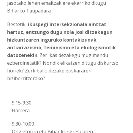
jasotako lehen emaitzak ere ekarriko ditugu
Biharko Taupadara.
Bestetik,
ikuspegi intersekzionala aintzat
hartuz, entzungo dugu nola josi ditzakegun
hizkuntzaren inguruko kontakizunak
antiarrazismo, feminismo eta ekologismotik
datozenekin
. Zer ikas dezakegu mugimendu
ezberdinetatik? Nondik elikatzen ditugu diskurtso
horiek? Zerk balio dezake euskararen
biziberritzerako?
9:15-9:30
Harrera
9:30-10:00
Ongietorria eta Bihar kongresuaren