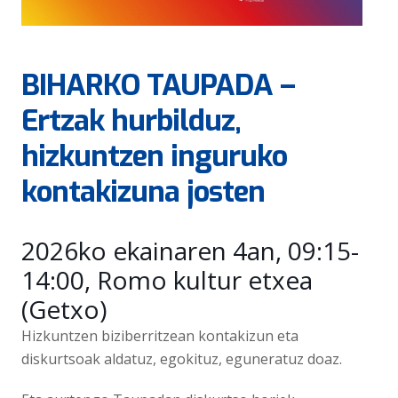
BIHARKO TAUPADA –
Ertzak hurbilduz,
hizkuntzen inguruko
kontakizuna josten
2026ko ekainaren 4an, 09:15-
14:00, Romo kultur etxea
(Getxo)
Hizkuntzen biziberritzean kontakizun eta
diskurtsoak aldatuz, egokituz, eguneratuz doaz.