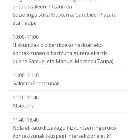
antolatzaileen hitzaurrea
Soziolinguistika Klusterra, Garabide, Plazara
eta Taupa
10:00-11:00
Hizkuntzak biziberritzeko nazioarteko
kontakizunen oihartzuna gurera ekarriz
Julene Samuel eta Manuel Moreno (Taupa)
11:00-11:10
Galdera/Erantzunak
11:10-11:40
Atsedena
11:40-13:40
Nola elikatu ditzakegu hizkuntzen inguruko
kontakizunak ikuspegi intersekzionaletik?