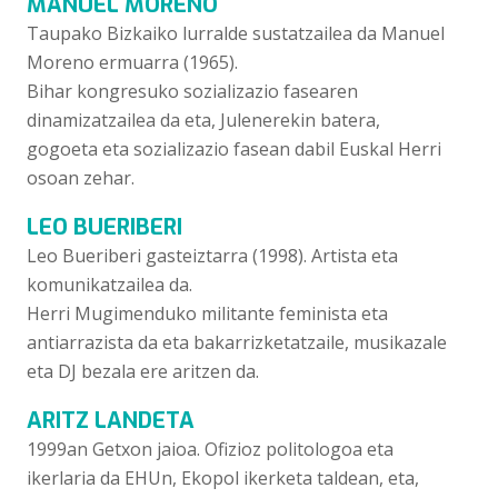
MANUEL MORENO
Taupako Bizkaiko lurralde sustatzailea da Manuel
Moreno ermuarra (1965).
Bihar kongresuko sozializazio fasearen
dinamizatzailea da eta, Julenerekin batera,
gogoeta eta sozializazio fasean dabil Euskal Herri
osoan zehar.
LEO BUERIBERI
Leo Bueriberi gasteiztarra (1998). Artista eta
komunikatzailea da.
Herri Mugimenduko militante feminista eta
antiarrazista da eta bakarrizketatzaile, musikazale
eta DJ bezala ere aritzen da.
ARITZ LANDETA
1999an Getxon jaioa. Ofizioz politologoa eta
ikerlaria da EHUn, Ekopol ikerketa taldean, eta,