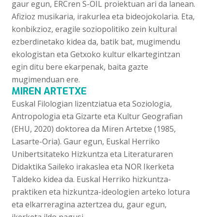
gaur egun, ERCren S-OIL proiektuan ari da lanean.
Afizioz musikaria, irakurlea eta bideojokolaria. Eta,
konbikzioz, eragile soziopolitiko zein kultural
ezberdinetako kidea da, batik bat, mugimendu
ekologistan eta Getxoko kultur elkartegintzan
egin ditu bere ekarpenak, baita gazte
mugimenduan ere.
MIREN ARTETXE
Euskal Filologian lizentziatua eta Soziologia,
Antropologia eta Gizarte eta Kultur Geografian
(EHU, 2020) doktorea da Miren Artetxe (1985,
Lasarte-Oria). Gaur egun, Euskal Herriko
Unibertsitateko Hizkuntza eta Literaturaren
Didaktika Saileko irakaslea eta NOR Ikerketa
Taldeko kidea da. Euskal Herriko hizkuntza-
praktiken eta hizkuntza-ideologien arteko lotura
eta elkarreragina aztertzea du, gaur egun,
ikerketa ildo nagusi.