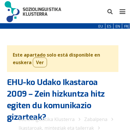
EU
ES
EN
FR
Este apartado solo está disponible en
euskera
Ver
EHU-ko Udako Ikastaroa
2009 – Zein hizkuntza hitz
egiten du komunikazio
gizarteak?
Soziolinguistika Klusterra
Zabalpena
Ikastaroak, mintegiak eta tailerrak