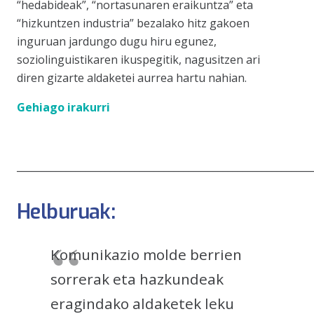
“hedabideak”, “nortasunaren eraikuntza” eta
“hizkuntzen industria” bezalako hitz gakoen
inguruan jardungo dugu hiru egunez,
soziolinguistikaren ikuspegitik, nagusitzen ari
diren gizarte aldaketei aurrea hartu nahian.
Gehiago irakurri
____________________________________________________________
Helburuak:
Komunikazio molde berrien
sorrerak eta hazkundeak
eragindako aldaketek leku