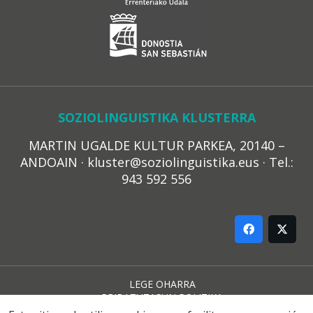
SOZIOLINGUISTIKA KLUSTERRA
MARTIN UGALDE KULTUR PARKEA, 20140 –
ANDOAIN · kluster@soziolinguistika.eus · Tel.:
943 592 556
LEGE OHARRA
PRIBATUTASUN POLITIKA
COOKIE-EN POLITIKA