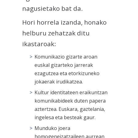
nagusietako bat da.
Hori horrela izanda, honako
helburu zehatzak ditu
ikastaroak:
Komunikazio gizarte aroan
euskal gizarteko jarrerak
ezagutzea eta etorkizuneko
jokaerak irudikatzea.
Kultur identitateen eraikuntzan
komunikabideek duten papera
aztertzea. Euskara, gaztelania,
ingelesa eta besteak gaur.
Munduko joera
homogeneizatzaileen aurrean