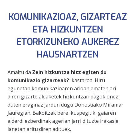
KOMUNIKAZIOAZ, GIZARTEAZ
ETA HIZKUNTZEN
ETORKIZUNEKO AUKEREZ
HAUSNARTZEN
Amaitu da
Zein hizkuntza hitz egiten du
komunikazio gizarteak?
ikastaroa. Hiru
egunetan komunikazioaren arloan ematen ari
diren gizarte aldaketek hizkuntzari dagokionez
duten eraginaz jardun dugu Donostiako Miramar
Jauregian. Bakoitzak bere ikuspegitik, gaiaren
alderdi ezberdinak agerian jarri dituzte irakasle
lanetan aritu diren adituek.