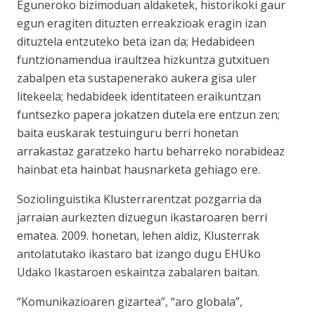
Eguneroko bizimoduan aldaketek, historikoki gaur
egun eragiten dituzten erreakzioak eragin izan
dituztela entzuteko beta izan da; Hedabideen
funtzionamendua iraultzea hizkuntza gutxituen
zabalpen eta sustapenerako aukera gisa uler
litekeela; hedabideek identitateen eraikuntzan
funtsezko papera jokatzen dutela ere entzun zen;
baita euskarak testuinguru berri honetan
arrakastaz garatzeko hartu beharreko norabideaz
hainbat eta hainbat hausnarketa gehiago ere.
Soziolinguistika Klusterrarentzat pozgarria da
jarraian aurkezten dizuegun ikastaroaren berri
ematea. 2009. honetan, lehen aldiz, Klusterrak
antolatutako ikastaro bat izango dugu EHUko
Udako Ikastaroen eskaintza zabalaren baitan.
“Komunikazioaren gizartea”, “aro globala”,