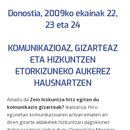
Donostia, 2009ko ekainak 22,
23 eta 24
KOMUNIKAZIOAZ, GIZARTEAZ
ETA HIZKUNTZEN
ETORKIZUNEKO AUKEREZ
HAUSNARTZEN
Amaitu da
Zein hizkuntza hitz egiten du
komunikazio gizarteak?
ikastaroa. Hiru
egunetan komunikazioaren arloan ematen ari
diren gizarte aldaketek hizkuntzari dagokionez
duten eraginaz jardun dugu Donostiako Miramar