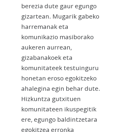
berezia dute gaur egungo
gizartean. Mugarik gabeko
harremanak eta
komunikazio masiborako
aukeren aurrean,
gizabanakoek eta
komunitateek testuinguru
honetan eroso egokitzeko
ahalegina egin behar dute.
Hizkuntza gutxituen
komunitateen ikuspegitik
ere, egungo baldintzetara
egokitzea erronka