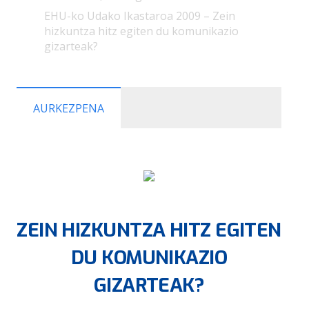
EHU-ko Udako Ikastaroa 2009 – Zein
hizkuntza hitz egiten du komunikazio
gizarteak?
AURKEZPENA
ZEIN HIZKUNTZA HITZ EGITEN
DU KOMUNIKAZIO
GIZARTEAK?