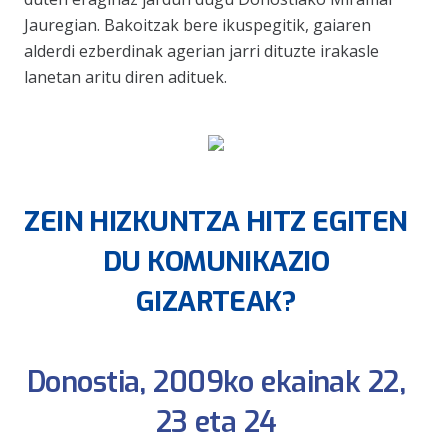
Jauregian. Bakoitzak bere ikuspegitik, gaiaren
alderdi ezberdinak agerian jarri dituzte irakasle
lanetan aritu diren adituek.
ZEIN HIZKUNTZA HITZ EGITEN
DU KOMUNIKAZIO
GIZARTEAK?
Donostia, 2009ko ekainak 22,
23 eta 24