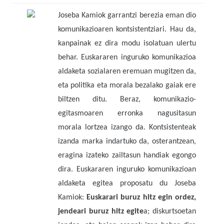
Joseba Kamiok garrantzi berezia eman dio
komunikazioaren kontsistentziari. Hau da,
kanpainak ez dira modu isolatuan ulertu
behar. Euskararen inguruko komunikazioa
aldaketa sozialaren eremuan mugitzen da,
eta politika eta morala bezalako gaiak ere
biltzen ditu. Beraz, komunikazio-
egitasmoaren erronka nagusitasun
morala lortzea izango da. Kontsistenteak
izanda marka indartuko da, osterantzean,
eragina izateko zailtasun handiak egongo
dira. Euskararen inguruko komunikazioan
aldaketa egitea proposatu du Joseba
Kamiok:
Euskarari buruz hitz egin ordez,
jendeari buruz hitz egite
a; diskurtsoetan