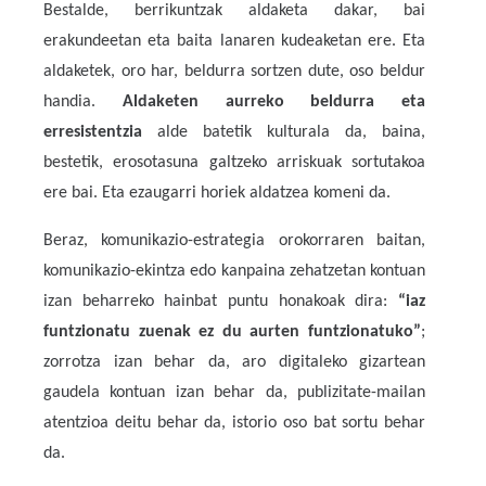
Bestalde, berrikuntzak aldaketa dakar, bai
erakundeetan eta baita lanaren kudeaketan ere. Eta
aldaketek, oro har, beldurra sortzen dute, oso beldur
handia.
Aldaketen aurreko beldurra eta
erresistentzia
alde batetik kulturala da, baina,
bestetik, erosotasuna galtzeko arriskuak sortutakoa
ere bai. Eta ezaugarri horiek aldatzea komeni da.
Beraz, komunikazio-estrategia orokorraren baitan,
komunikazio-ekintza edo kanpaina zehatzetan kontuan
izan beharreko hainbat puntu honakoak dira:
“iaz
funtzionatu zuenak ez du aurten funtzionatuko”
;
zorrotza izan behar da, aro digitaleko gizartean
gaudela kontuan izan behar da, publizitate-mailan
atentzioa deitu behar da, istorio oso bat sortu behar
da.