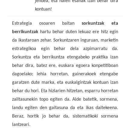
jendea, eta haien esanak izan behar dira
kontuan!
Estrategia osoaren baitan
sorkuntzak eta
berrikuntzak
hartu behar duten lekuaz ere hitz egin
da ikastaroan zehar. Sorkuntzaren inguruan, marketin
estrategikoa egin behar dela azpimarratu da.
Sorkuntza eta berrikuntza etengabeko praktika izan
behar dira, batez ere, euskara egoera konpetitiboan
dagoelako; lehia horretan, gainerakoek etengabe
garatzen dute marka, eta euskalgintzak kontuan izan
behar du hori. Eta hizlarien hitzetan, esparru horretan
zailtasunekin topo egiten da. Alde batetik, sormena,
landu egiten den gaitasuna da eta ikas daitekeena.
Beraz, hortik jo behar da, sistematikoki sormena
lantzeari.