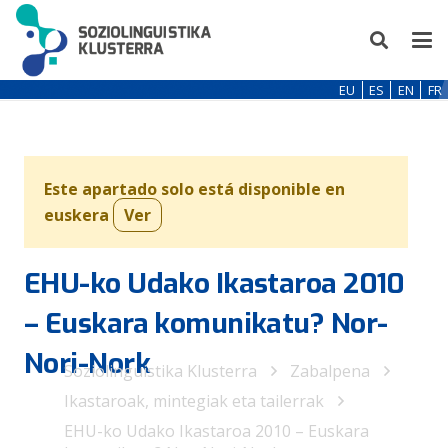
EU
ES
EN
FR
Este apartado solo está disponible en
euskera
Ver
EHU-ko Udako Ikastaroa 2010
– Euskara komunikatu? Nor-
Nori-Nork
Soziolinguistika Klusterra
Zabalpena
Ikastaroak, mintegiak eta tailerrak
EHU-ko Udako Ikastaroa 2010 – Euskara