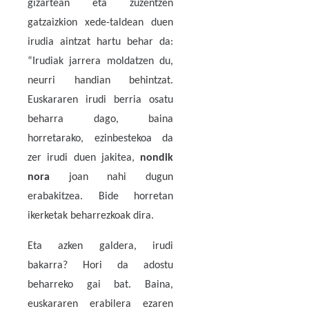
gizartean eta zuzentzen
gatzaizkion xede-taldean duen
irudia aintzat hartu behar da:
“Irudiak jarrera moldatzen du,
neurri handian behintzat.
Euskararen irudi berria osatu
beharra dago, baina
horretarako, ezinbestekoa da
zer irudi duen jakitea,
nondik
nora
joan nahi dugun
erabakitzea. Bide horretan
ikerketak beharrezkoak dira.
Eta azken galdera, irudi
bakarra? Hori da adostu
beharreko gai bat. Baina,
euskararen erabilera ezaren