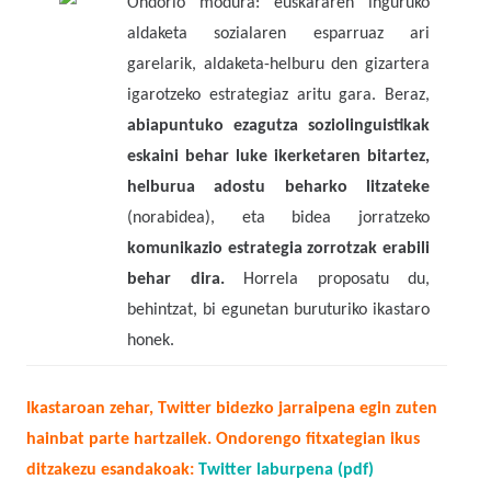
Ondorio modura: euskararen inguruko
aldaketa sozialaren esparruaz ari
garelarik, aldaketa-helburu den gizartera
igarotzeko estrategiaz aritu gara. Beraz,
abiapuntuko ezagutza soziolinguistikak
eskaini behar luke ikerketaren bitartez,
helburua adostu beharko litzateke
(norabidea), eta bidea jorratzeko
komunikazio estrategia zorrotzak erabili
behar dira.
Horrela proposatu du,
behintzat, bi egunetan buruturiko ikastaro
honek.
Ikastaroan zehar, Twitter bidezko jarraipena egin zuten
hainbat parte hartzailek. Ondorengo fitxategian ikus
ditzakezu esandakoak:
Twitter laburpena (pdf)