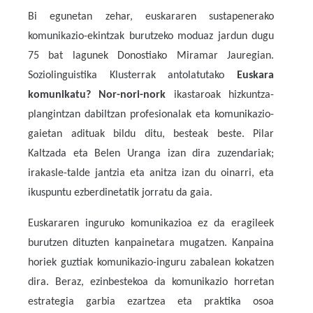
Bi egunetan zehar, euskararen sustapenerako
komunikazio-ekintzak burutzeko moduaz jardun dugu
75 bat lagunek Donostiako Miramar Jauregian.
Soziolinguistika Klusterrak antolatutako
Euskara
komunikatu? Nor-nori-nork
ikastaroak hizkuntza-
plangintzan dabiltzan profesionalak eta komunikazio-
gaietan adituak bildu ditu, besteak beste. Pilar
Kaltzada eta Belen Uranga izan dira zuzendariak;
irakasle-talde jantzia eta anitza izan du oinarri, eta
ikuspuntu ezberdinetatik jorratu da gaia.
Euskararen inguruko komunikazioa ez da eragileek
burutzen dituzten kanpainetara mugatzen. Kanpaina
horiek guztiak komunikazio-inguru zabalean kokatzen
dira. Beraz, ezinbestekoa da komunikazio horretan
estrategia garbia ezartzea eta praktika osoa