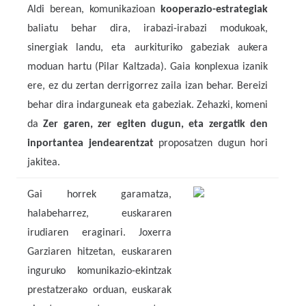
Aldi berean, komunikazioan
kooperazio-estrategiak
baliatu behar dira, irabazi-irabazi modukoak,
sinergiak landu, eta aurkituriko gabeziak aukera
moduan hartu (Pilar Kaltzada). Gaia konplexua izanik
ere, ez du zertan derrigorrez zaila izan behar. Bereizi
behar dira indarguneak eta gabeziak. Zehazki, komeni
da
Zer garen, zer egiten dugun, eta zergatik den
inportantea jendearentzat
proposatzen dugun hori
jakitea.
Gai horrek garamatza,
halabeharrez, euskararen
irudiaren eraginari. Joxerra
Garziaren hitzetan, euskararen
inguruko komunikazio-ekintzak
prestatzerako orduan, euskarak