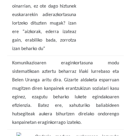
oinarrian, ez ote dago hiztunek
euskararekin adierazkortasuna
lortzeko dituzten mugak? izan
ere “aizkorak, ederra izateaz
gain, erabiliko bada, zorrotza
izan beharko du”
Komunikazioaren eraginkortasuna modu
sistematikoan aztertu beharraz Iñaki Iurrebaso eta
Belen Uranga aritu dira. Gizarte aldaketa esparruan
mugitzen diren kanpainek erantzukizun sozialari kasu
eginez, ezagutu beharko lukete egindakoaren
efizienzia. Batez ere, xahuturiko baliabideen
hutsegiteak aukera bihurtzen direlako ondorengo
kanpainetan eraginkorrago izateko.