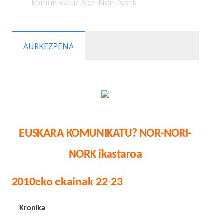
komunikatu? Nor-Nori-Nork
AURKEZPENA
EUSKARA KOMUNIKATU? NOR-NORI-
NORK ikastaroa
2010eko ekainak 22-23
Kronika