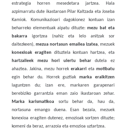
estrategia horren mesedetara jartzea. Hala
azpimarratu dute ikastaroan Pilar Kaltzada eta Joseba
Kamiok. Komunikazioari dagokionez kontuan izan
beharreko elementuak aipatu dituzte:
mezu bat eta
bakarra
igortzea (nahiz eta lelo anitzak sor
daitezkeen),
mezua nortasun emailea izatea
, mezuek
konexioak eragiten
dituztela kontuan hartzea, eta
hartzaileek mezu hori ulertu behar
dutela ez
ahaztea. Jakina, mezu horrek
erakarri
eta
motibatu
egin behar du. Horrek guztiak
marka eraikitzen
laguntzen du; izan ere, markaren garapenari
berebiziko garrantzia eman zaio ikastaroan zehar.
Marka karismatikoa
sortu behar da, hau da,
nortasuna emango duena. Esan bezala, mezuek
konexioa eragiten dutenez, emozioak sortzen dituzte;
komeni da beraz, arrazoia eta emozioa uztartzea.