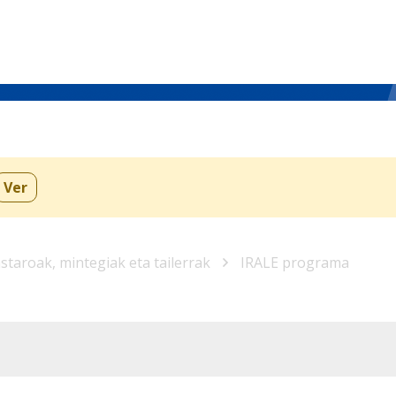
Ver
astaroak, mintegiak eta tailerrak
IRALE programa