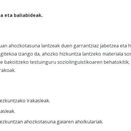
a eta baliabideak.
an ahozkotasuna lantzeak duen garrantziaz jabetzea eta h
egitekoa izango da, ahozko hizkuntza lantzeko materiala sor
e bakoitzeko testuinguru soziolinguistikoaren behatokitik;
rakoak.
ezkuntzako irakasleak.
asleak.
ezkuntzan ahozkotasuna gaiaren aholkulariak.