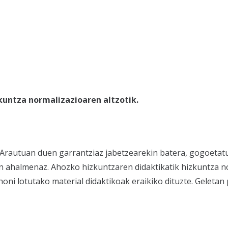
kuntza normalizazioaren altzotik.
Arautuan duen garrantziaz jabetzearekin batera, gogoetat
n ahalmenaz. Ahozko hizkuntzaren didaktikatik hizkuntza n
honi lotutako material didaktikoak eraikiko dituzte. Geletan