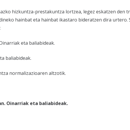
zko hizkuntza-prestakuntza lortzea, legez eskatzen den t
rdineko hainbat eta hainbat ikastaro bideratzen dira urtero.
:
inarriak eta baliabideak.
ta baliabideak.
tza normalizazioaren altzotik.
n. Oinarriak eta baliabideak.