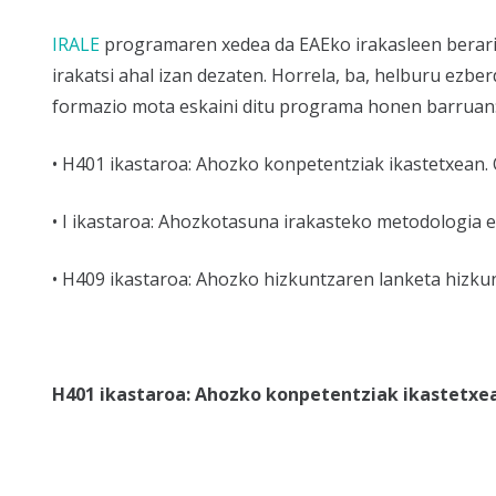
IRALE
programaren xedea da EAEko irakasleen beraria
irakatsi ahal izan dezaten. Horrela, ba, helburu ezbe
formazio mota eskaini ditu programa honen barruan
• H401 ikastaroa: Ahozko konpetentziak ikastetxean. O
• I ikastaroa: Ahozkotasuna irakasteko metodologia e
• H409 ikastaroa: Ahozko hizkuntzaren lanketa hizkun
H401 ikastaroa: Ahozko konpetentziak ikastetxea