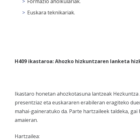
Formazio aholkulariak.
Euskara teknikariak.
H409 ikastaroa: Ahozko hizkuntzaren lanketa hiz
Ikastaro honetan ahozkotasuna lantzeak Hezkuntza 
presentziaz eta euskararen erabileran eragiteko due
mahai-gaineratuko da. Parte hartzaileek taldeka, gai 
amaieran.
Hartzailea: