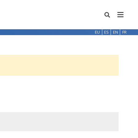
EU
ES
EN
FR