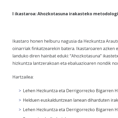
I ikastaroa: Ahozkotasuna irakasteko metodologi
Ikastaro honen helburu nagusia da Hezkuntza Arautu
oinarriak finkatzearekin batera. Ikastaroaren azken 
landuko diren hainbat eduki: “Ahozkotasuna” ikastetx
hizkuntza lantzerakoan eta ebaluazioaren nondik no
Hartzailea:
Lehen Hezkuntza eta Derrigorrezko Bigarren H
Helduen euskalduntzean lanean diharduten irak
Lehen Hezkuntza eta Derrigorrezko Bigarren H