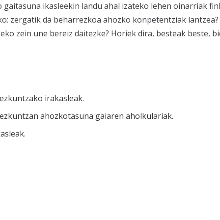
itasuna ikasleekin landu ahal izateko lehen oinarriak fink
ko:
zergatik da beharrezkoa ahozko konpetentziak lantzea?
zeko zein une bereiz daitezke?
Horiek dira, besteak beste, 
ezkuntzako irakasleak.
ezkuntzan ahozkotasuna gaiaren aholkulariak.
asleak.