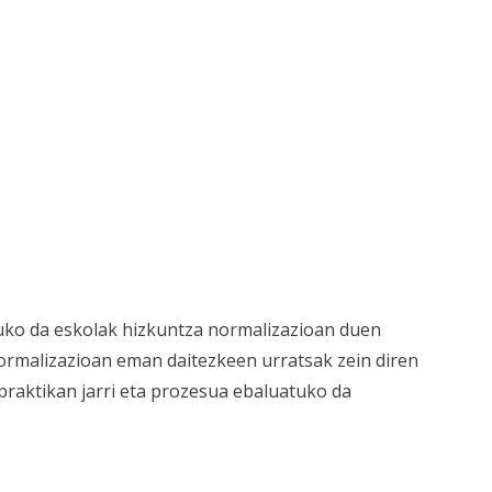
uko da eskolak hizkuntza normalizazioan duen
ormalizazioan eman daitezkeen urratsak zein diren
 praktikan jarri eta prozesua ebaluatuko da