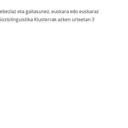
rebeziaz eta gaitasunez, euskara edo euskaraz
 Soziolinguistika Klusterrak azken urteetan 3