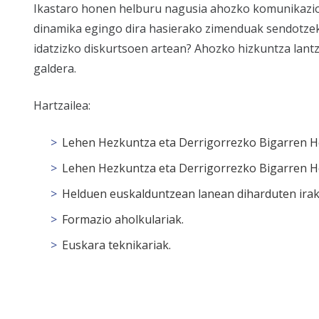
Ikastaro honen helburu nagusia ahozko komunikazio ga
dinamika egingo dira hasierako zimenduak sendotze
idatzizko diskurtsoen artean? Ahozko hizkuntza lant
galdera.
Hartzailea:
Lehen Hezkuntza eta Derrigorrezko Bigarren H
Lehen Hezkuntza eta Derrigorrezko Bigarren H
Helduen euskalduntzean lanean diharduten irak
Formazio aholkulariak.
Euskara teknikariak.