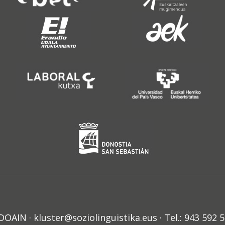
N · kluster@soziolinguistika.eus · Tel.: 943 592 