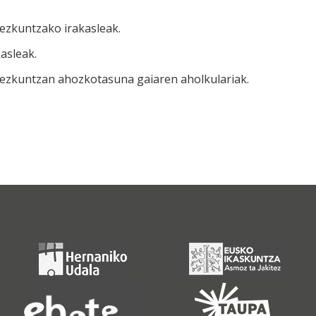
ezkuntzako irakasleak.
asleak.
ezkuntzan ahozkotasuna gaiaren aholkulariak.