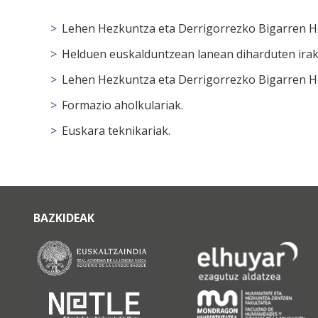
Lehen Hezkuntza eta Derrigorrezko Bigarren H
Helduen euskalduntzean lanean diharduten irak
Lehen Hezkuntza eta Derrigorrezko Bigarren H
Formazio aholkulariak.
Euskara teknikariak.
BAZKIDEAK