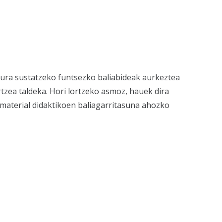
ura sustatzeko funtsezko baliabideak aurkeztea
tzea taldeka. Hori lortzeko asmoz, hauek dira
 material didaktikoen baliagarritasuna ahozko