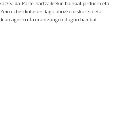
atzea da. Parte-hartzaileekin hainbat jarduera eta
 Zein ezberdintasun dago ahozko diskurtso eta
bidean agertu eta erantzungo ditugun hainbat