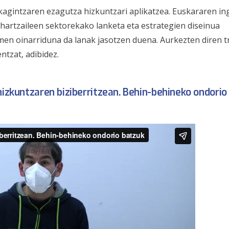
rkagintzaren ezagutza hizkuntzari aplikatzea. Euskararen i
hartzaileen sektorekako lanketa eta estrategien diseinua
en oinarriduna da lanak jasotzen duena. Aurkezten diren 
ntzat, adibidez.
hizkuntzaren biziberritzean. Behin-behineko ondorio