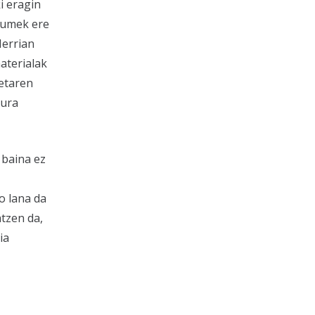
i eragin
ulumek ere
Herrian
aterialak
ketaren
kura
 baina ez
o lana da
tzen da,
ia