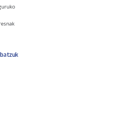
nguruko
tresnak
 batzuk