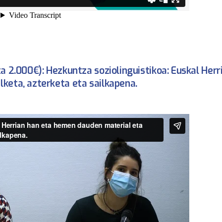
ta 2.000€):
Hezkuntza soziolinguistikoa: Euskal Herr
lketa, azterketa eta sailkapena.