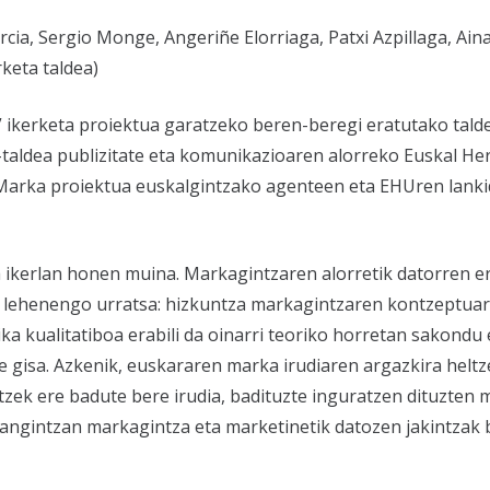
arcia, Sergio Monge, Angeriñe Elorriaga, Patxi Azpillaga, Ain
keta taldea)
” ikerketa proiektua garatzeko beren-beregi eratutako talde
r-taldea publizitate eta komunikazioaren alorreko Euskal He
 Marka proiektua euskalgintzako agenteen eta EHUren lanki
a ikerlan honen muina. Markagintzaren alorretik datorren 
 lehenengo urratsa: hizkuntza markagintzaren kontzeptuar
ka kualitatiboa erabili da oinarri teoriko horretan sakondu 
le gisa. Azkenik, euskararen marka irudiaren argazkira heltz
tzek ere badute bere irudia, badituzte inguratzen dituzten
plangintzan markagintza eta marketinetik datozen jakintzak 