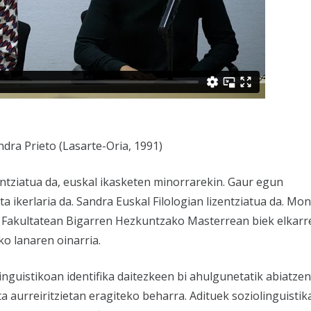
ndra Prieto (Lasarte-Oria, 1991)
zentziatua da, euskal ikasketen minorrarekin. Gaur egun
 ikerlaria da. Sandra Euskal Filologian lizentziatua da. M
 Fakultatean Bigarren Hezkuntzako Masterrean biek elkarr
o lanaren oinarria.
inguistikoan identifika daitezkeen bi ahulgunetatik abiatzen
aurreiritzietan eragiteko beharra. Adituek soziolinguistika