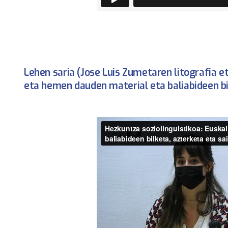
Lehen saria (Jose Luis Zumetaren litografia e
eta hemen dauden material eta baliabideen bi