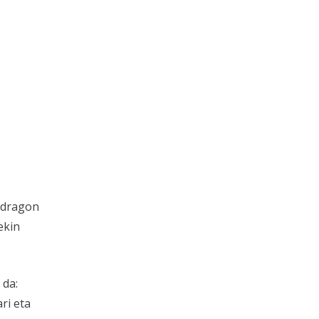
ondragon
ekin
 da:
ri eta