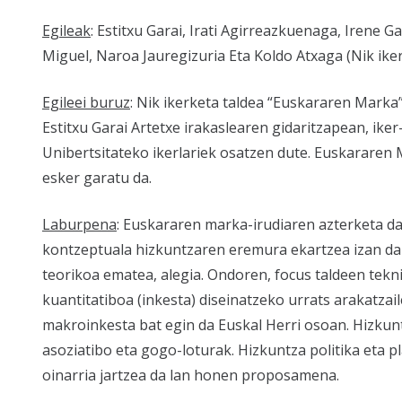
Egileak
: Estitxu Garai, Irati Agirreazkuenaga, Irene G
Miguel, Naroa Jauregizuria Eta Koldo Atxaga (Nik iker
Egileei buruz
: Nik ikerketa taldea “Euskararen Marka
Estitxu Garai Artetxe irakaslearen gidaritzapean, ike
Unibertsitateko ikerlariek osatzen dute. Euskararen
esker garatu da.
Laburpena
: Euskararen marka-irudiaren azterketa d
kontzeptuala hizkuntzaren eremura ekartzea izan da
teorikoa ematea, alegia. Ondoren, focus taldeen tekni
kuantitatiboa (inkesta) diseinatzeko urrats arakatzai
makroinkesta bat egin da Euskal Herri osoan. Hizkun
asoziatibo eta gogo-loturak. Hizkuntza politika eta 
oinarria jartzea da lan honen proposamena.