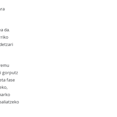
ara
a da.
rriko
detzari
eremu
i gorputz
eta fase
eko,
 marko
baliatzeko