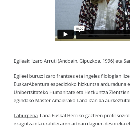
Egileak
: Izaro Arruti (Andoain, Gipuzkoa, 1996) eta Sa
Egileei buruz:
Izaro frantses eta ingeles filologian li
EuskarAbentura espedizioko hizkuntza arduraduna eta
Unibertsitateko Humanitate eta Hezkuntza Zientzien
egindako Master Amaierako Lana izan da aurkeztutak
Laburpena
: Lana Euskal Herriko gazteen profil soziol
ezagutza eta erabileraren artean dagoen desoreka eta 