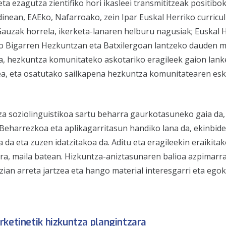
 ezagutza zientifiko hori ikasleei transmititzeak positibok
dinean, EAEko, Nafarroako, zein Ipar Euskal Herriko curric
Gauzak horrela, ikerketa-lanaren helburu nagusiak; Euskal 
ko Bigarren Hezkuntzan eta Batxilergoan lantzeko dauden m
tzea, hezkuntza komunitateko askotariko eragileek gaion lan
tzea, eta osatutako sailkapena hezkuntza komunitatearen es
za soziolinguistikoa sartu beharra gaurkotasuneko gaia da,
Beharrezkoa eta aplikagarritasun handiko lana da, ekinbide
 da eta zuzen idatzitakoa da. Aditu eta eragileekin eraikitak
ra, maila batean. Hizkuntza-aniztasunaren balioa azpimarra
zian arreta jartzea eta hango material interesgarri eta egok
ketinetik hizkuntza plangintzara