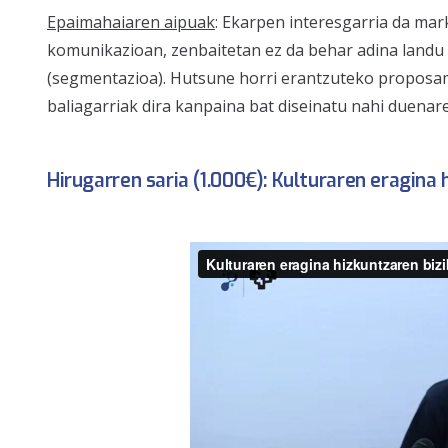
Epaimahaiaren aipuak
: Ekarpen interesgarria da ma
komunikazioan, zenbaitetan ez da behar adina landu 
(segmentazioa). Hutsune horri erantzuteko proposam
baliagarriak dira kanpaina bat diseinatu nahi duenare
Hirugarren saria (1.000€):
Kulturaren eragina 