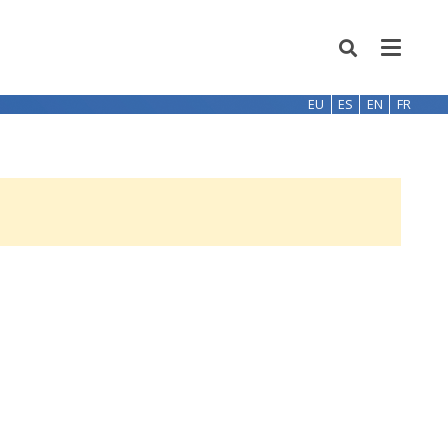
EU
ES
EN
FR