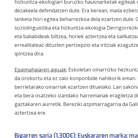
hizkuntza-ekologiari buruzko hausnarketak egiteak eta
dezakeela defendatzen dute. Era berean, maila ezber
lanketa hori egitea beharrezkoa dela ezartzen dute. 
soziolinguistika eta hizkuntza-ekologia Derrigorrez
eta baliabideak biltzea, horiek aztertzea eta sailka
errealitateaz dituzten pertzepzio eta iritziak ezagu
ipintzea dira.
Epaimahaiaren aipuak
: Eskoletan oinarrizko hezkunt
da orokortu eta ez zaio konponbide nahikorik eman. 
berrietarako oinarriak ezartzen dituelako. Lan sakona
eta bera osatzeko izandako harremanak eragiletza di
gaztakaren aurretik. Bereziki azpimarragarria da Gali
aztertzea ere.
Bigarren saria (1.300€):
Euskararen marka: mar