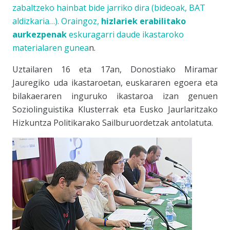
zabaltzeko hainbat bide jarriko dira (bideoak, BAT
aldizkaria…). Oraingoz,
hizlariek erabilitako
aurkezpenak
eskuragarri daude
ikastaroko
materialaren gunea
n.
Uztailaren 16 eta 17an, Donostiako Miramar
Jauregiko uda ikastaroetan, euskararen egoera eta
bilakaeraren inguruko ikastaroa izan genuen
Soziolinguistika Klusterra
k eta
Eusko Jaurlaritzako
Hizkuntza Politikarako Sailburuordetza
k antolatuta.