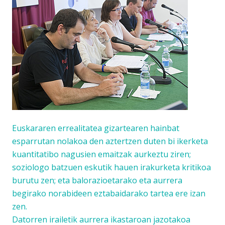
Euskararen errealitatea gizartearen hainbat
esparrutan nolakoa den aztertzen duten bi ikerketa
kuantitatibo nagusien emaitzak aurkeztu ziren;
soziologo batzuen eskutik hauen irakurketa kritikoa
burutu zen; eta balorazioetarako eta aurrera
begirako norabideen eztabaidarako tartea ere izan
zen.
Datorren irailetik aurrera ikastaroan jazotakoa