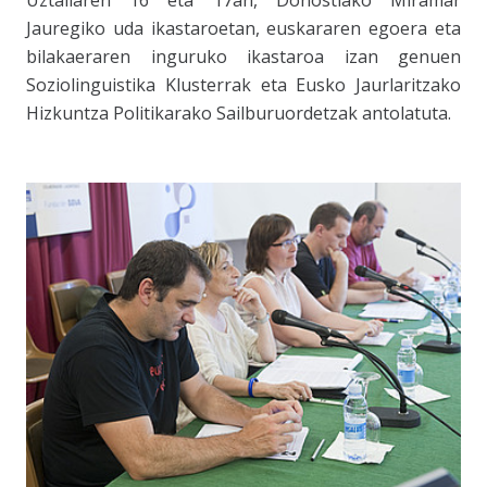
Uztailaren 16 eta 17an, Donostiako Miramar
Jauregiko uda ikastaroetan, euskararen egoera eta
bilakaeraren inguruko ikastaroa izan genuen
Soziolinguistika Klusterra
k eta
Eusko Jaurlaritzako
Hizkuntza Politikarako Sailburuordetza
k antolatuta.