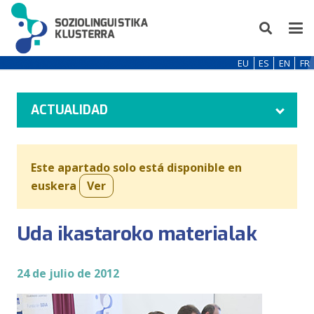
EU
ES
EN
FR
ACTUALIDAD
Este apartado solo está disponible en
euskera
Ver
Uda ikastaroko materialak
24 de julio de 2012