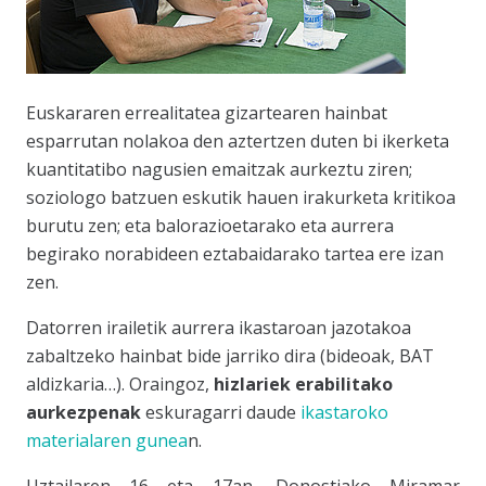
Euskararen errealitatea gizartearen hainbat
esparrutan nolakoa den aztertzen duten bi ikerketa
kuantitatibo nagusien emaitzak aurkeztu ziren;
soziologo batzuen eskutik hauen irakurketa kritikoa
burutu zen; eta balorazioetarako eta aurrera
begirako norabideen eztabaidarako tartea ere izan
zen.
Datorren irailetik aurrera ikastaroan jazotakoa
zabaltzeko hainbat bide jarriko dira (bideoak, BAT
aldizkaria…). Oraingoz,
hizlariek erabilitako
aurkezpenak
eskuragarri daude
ikastaroko
materialaren gunea
n.