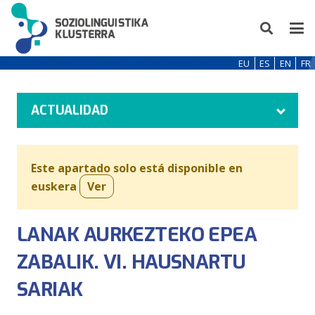
EU
ES
EN
FR
ACTUALIDAD
Este apartado solo está disponible en
euskera
Ver
LANAK AURKEZTEKO EPEA
ZABALIK. VI. HAUSNARTU
SARIAK