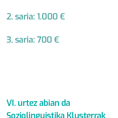
2. saria: 1.000 €
3. saria: 700 €
VI. urtez abian da
Soziolinguistika Klusterrak