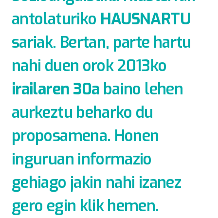
antolaturiko
HAUSNARTU
sariak. Bertan, parte hartu
nahi duen orok 2013ko
irailaren 30a
baino lehen
aurkeztu beharko du
proposamena. Honen
inguruan informazio
gehiago jakin nahi izanez
gero egin klik
hemen.