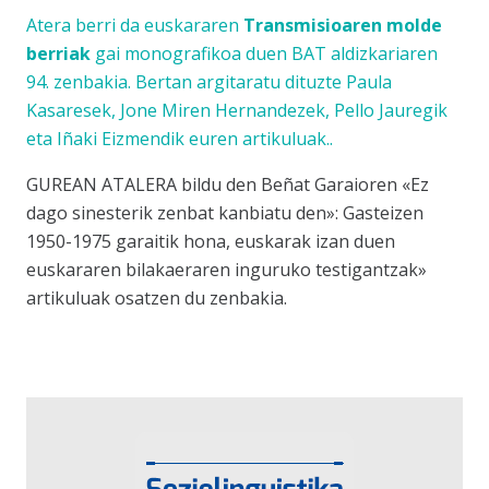
Atera berri da euskararen
Transmisioaren molde
berriak
gai monografikoa duen BAT aldizkariaren
94. zenbakia. Bertan argitaratu dituzte
Paula
Kasaresek, Jone Miren Hernandezek, Pello Jauregik
eta Iñaki Eizmendik euren artikuluak..
GUREAN ATALERA bildu den Beñat Garaioren
«Ez
dago sinesterik zenbat kanbiatu den»: Gasteizen
1950-1975 garaitik hona, euskarak izan duen
euskararen bilakaeraren inguruko testigantzak»
artikuluak osatzen du zenbakia.