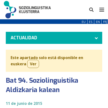
EU
ES
EN
FR
ACTUALIDAD
Este apartado solo está disponible en
euskera
Ver
Bat 94. Soziolinguistika
Aldizkaria kalean
11 de junio de 2015