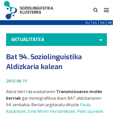
EU
ES
EN
FR
AKTUALITATEA
Bat 94. Soziolinguistika
Aldizkaria kalean
2015-06-11
Atera berri da euskararen
Transmisioaren molde
berriak
gai monografikoa duen BAT aldizkariaren
94. zenbakia. Bertan argitaratu dituzte
Paula
Kasaresek, Jone Miren Hernandezek, Pello Jauregik