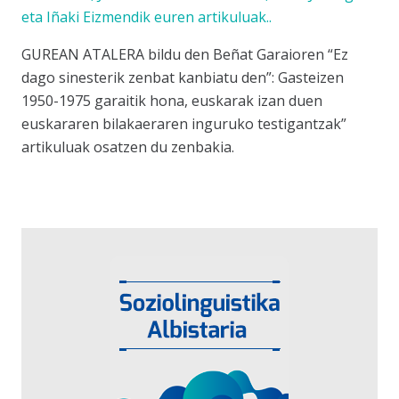
eta Iñaki Eizmendik euren artikuluak..
GUREAN ATALERA bildu den Beñat Garaioren
“Ez
dago sinesterik zenbat kanbiatu den”: Gasteizen
1950-1975 garaitik hona, euskarak izan duen
euskararen bilakaeraren inguruko testigantzak”
artikuluak osatzen du zenbakia.