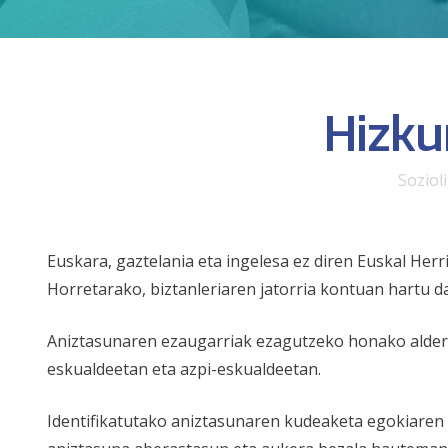
Hizku
Soziol
Euskara, gaztelania eta ingelesa ez diren Euskal Her
Horretarako, biztanleriaren jatorria kontuan hartu da
Aniztasunaren ezaugarriak ezagutzeko honako alderdi
eskualdeetan eta azpi-eskualdeetan.
Identifikatutako aniztasunaren kudeaketa egokiaren 