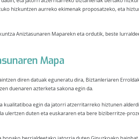
adin, eta jatorri atzerritarreko biztanleriak bertako hizk
ltuko hizkuntzen aurreko ekimenak proposatzeko, eta hiztu
kuntza Aniztasunaren Maparekn eta ordutik, beste lurralde
tasunaren Mapa
zen diren datuak eguneratu dira, Biztanleriaren Erroldako
tzen duenaren azterketa sakona egin da.
a kualitatiboa egin da jatorri atzerritarreko hiztunen alde
 ulertzen duten eta euskararen eta bere biziberritze-proze
ra honako herrialdeetako jatorria duten Gipuzkoako hainbat