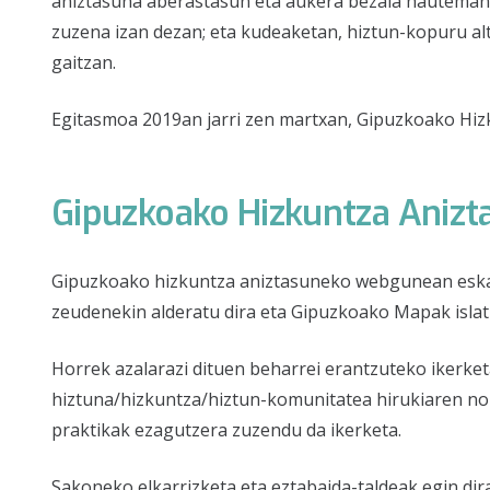
aniztasuna aberastasun eta aukera bezala hauteman d
zuzena izan dezan; eta kudeaketan, hiztun-kopuru a
gaitzan.
Egitasmoa 2019an jarri zen martxan, Gipuzkoako Hiz
Gipuzkoako Hizkuntza Aniz
Gipuzkoako hizkuntza aniztasuneko webgunean eskaint
zeudenekin alderatu dira eta Gipuzkoako Mapak isla
Horrek azalarazi dituen beharrei erantzuteko ikerket
hiztuna/hizkuntza/hiztun-komunitatea hirukiaren nola
praktikak ezagutzera zuzendu da ikerketa.
Sakoneko elkarrizketa eta eztabaida-taldeak egin di