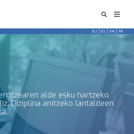
EU
ES
EN
FR
erritzearen alde esku hartzeko
z. Diziplina anitzeko lantaldeen
ta.