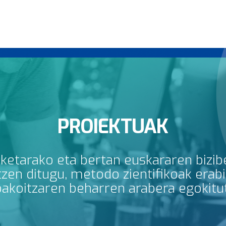
PROIEKTUAK
rketarako eta bertan euskararen bizib
en ditugu, metodo zientifikoak erabili
bakoitzaren beharren arabera egokitu