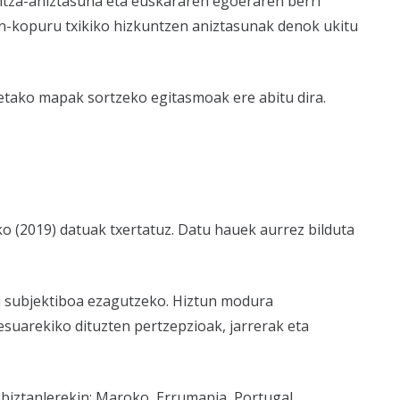
untza-aniztasuna eta euskararen egoeraren berri
n-kopuru txikiko hizkuntzen aniztasunak denok ukitu
etako mapak sortzeko egitasmoak ere abitu dira.
 (2019) datuak txertatuz. Datu hauek aurrez bilduta
rdi subjektiboa ezagutzeko. Hiztun modura
suarekiko dituzten pertzepzioak, jarrerak eta
 biztanlerekin: Maroko, Errumania, Portugal,