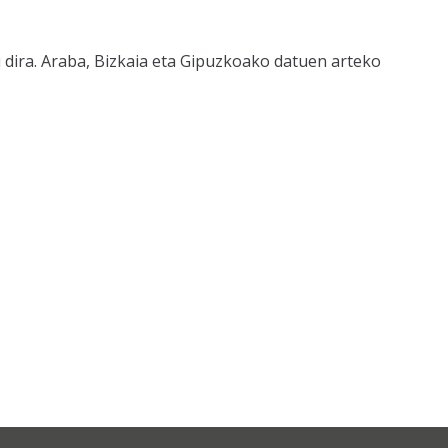
 dira. Araba, Bizkaia eta Gipuzkoako datuen arteko