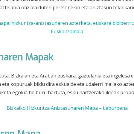
gaztelania ofiziala duten pertsonekin eta aniztasun teknikari
pa: hizkuntza-aniztasunaren azterketa, euskara biziberritz
Euskaltzaindia
unaren Mapak
tuta, Bizkaian eta Araban euskara, gaztelania eta ingelesa 
 eta kopuruak bildu dira eskualde eta udalerri mailako azt
keta egokia helburu hartuta, esku hartzerako ildoak propos
Bizkaiko Hizkuntza Aniztasunaren Mapa – Laburpena
aren Mapa