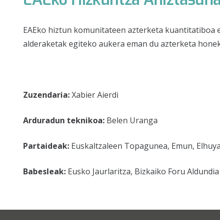
EAEko hiztun komunitateen azterketa kuantitatiboa eg
alderaketak egiteko aukera eman du azterketa honek
Zuzendaria:
Xabier Aierdi
Arduradun teknikoa:
Belen Uranga
Partaideak:
Euskaltzaleen Topagunea, Emun, Elhuy
Babesleak:
Eusko Jaurlaritza, Bizkaiko Foru Aldundi