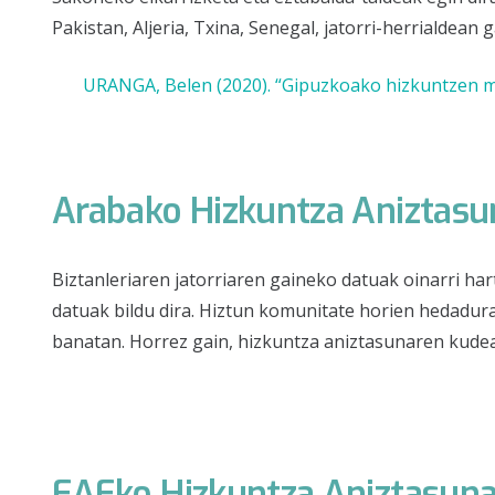
Pakistan, Aljeria, Txina, Senegal, jatorri-herrialdean 
URANGA, Belen (2020). “Gipuzkoako hizkuntzen ma
Arabako Hizkuntza Aniztas
Biztanleriaren jatorriaren gaineko datuak oinarri har
datuak bildu dira. Hiztun komunitate horien hedadura
banatan. Horrez gain, hizkuntza aniztasunaren kudea
EAEko Hizkuntza Aniztasun