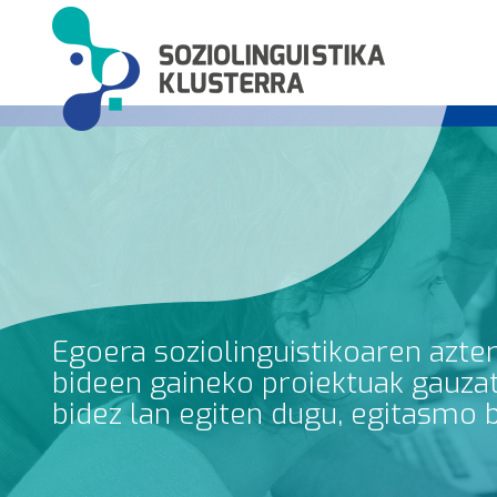
Egoera soziolinguistikoaren azte
bideen gaineko proiektuak gauzatz
bidez lan egiten dugu, egitasmo 