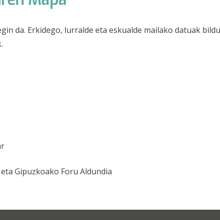
in da. Erkidego, lurralde eta eskualde mailako datuak bildu
.
ar
a eta Gipuzkoako Foru Aldundia