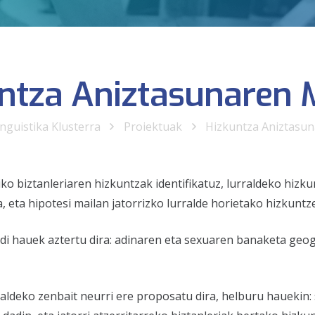
ntza Aniztasunaren
inguistika Klusterra
Proiektuak
Hizkuntza Aniztasu
riko biztanleriaren hizkuntzak identifikatuz, lurraldeko hi
, eta hipotesi mailan jatorrizko lurralde horietako hizkuntz
 hauek aztertu dira: adinaren eta sexuaren banaketa geogra
aldeko zenbait neurri ere proposatu dira, helburu hauekin: