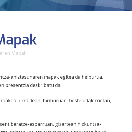
 Mapak
naren Mapak
zkuntza-aniztasunaren mapak egitea da helburua.
en presentzia deskribatu da.
fikoa lurraldean, hiriburuan, beste udalerrietan,
 sentiberatze-esparruan, gizartean hizkuntza-