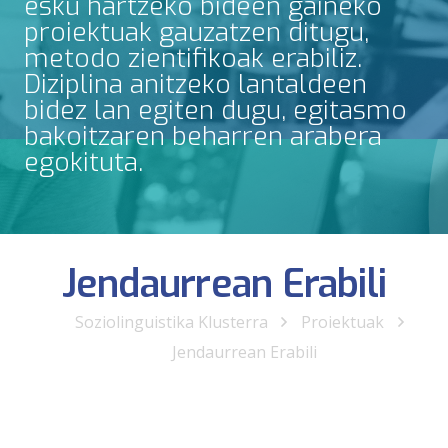
esku hartzeko bideen gaineko
proiektuak gauzatzen ditugu,
metodo zientifikoak erabiliz.
Diziplina anitzeko lantaldeen
bidez lan egiten dugu, egitasmo
bakoitzaren beharren arabera
egokituta.
Jendaurrean Erabili
Soziolinguistika Klusterra
Proiektuak
Jendaurrean Erabili