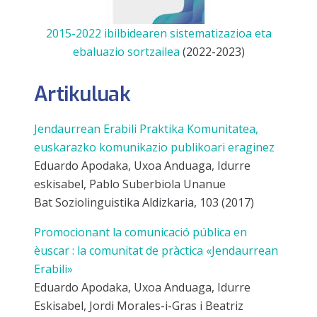
2015-2022 ibilbidearen sistematizazioa eta
ebaluazio sortzailea
(2022-2023)
Artikuluak
Jendaurrean Erabili Praktika Komunitatea,
euskarazko komunikazio publikoari eraginez
Eduardo Apodaka, Uxoa Anduaga, Idurre
eskisabel, Pablo Suberbiola Unanue
Bat Soziolinguistika Aldizkaria, 103 (2017)
Promocionant la comunicació pública en
èuscar : la comunitat de pràctica «Jendaurrean
Erabili»
Eduardo Apodaka, Uxoa Anduaga, Idurre
Eskisabel, Jordi Morales-i-Gras i Beatriz