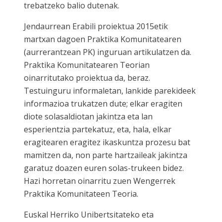
trebatzeko balio dutenak.
Jendaurrean Erabili
proiektua 2015etik
martxan dagoen Praktika Komunitatearen
(aurrerantzean PK) inguruan artikulatzen da.
Praktika Komunitatearen Teorian
oinarritutako proiektua da, beraz.
Testuinguru informaletan, lankide parekideek
informazioa trukatzen dute; elkar eragiten
diote solasaldiotan jakintza eta lan
esperientzia partekatuz, eta, hala, elkar
eragitearen eragitez ikaskuntza prozesu bat
mamitzen da, non parte hartzaileak jakintza
garatuz doazen euren solas-trukeen bidez.
Hazi horretan oinarritu zuen Wengerrek
Praktika Komunitateen Teoria.
Euskal Herriko Unibertsitateko eta