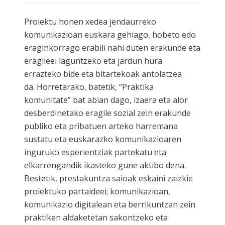
Proiektu honen xedea jendaurreko
komunikazioan euskara gehiago, hobeto edo
eraginkorrago erabili nahi duten erakunde eta
eragileei laguntzeko eta jardun hura
errazteko bide eta bitartekoak antolatzea
da. Horretarako, batetik, “Praktika
komunitate” bat abian dago, izaera eta alor
desberdinetako eragile sozial zein erakunde
publiko eta pribatuen arteko harremana
sustatu eta euskarazko komunikazioaren
inguruko esperientziak partekatu eta
elkarrengandik ikasteko gune aktibo dena.
Bestetik, prestakuntza saioak eskaini zaizkie
proiektuko partaideei; komunikazioan,
komunikazio digitalean eta berrikuntzan zein
praktiken aldaketetan sakontzeko eta