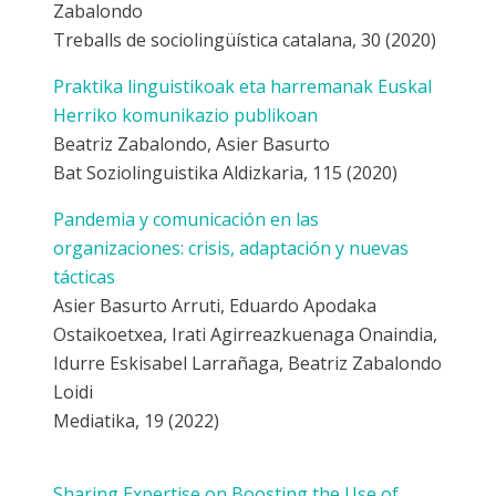
Zabalondo
Treballs de sociolingüística catalana, 30 (2020)
Praktika linguistikoak eta harremanak Euskal
Herriko komunikazio publikoan
Beatriz Zabalondo, Asier Basurto
Bat Soziolinguistika Aldizkaria, 115 (2020)
Pandemia y comunicación en las
organizaciones: crisis, adaptación y nuevas
tácticas
Asier Basurto Arruti, Eduardo Apodaka
Ostaikoetxea, Irati Agirreazkuenaga Onaindia,
Idurre Eskisabel Larrañaga, Beatriz Zabalondo
Loidi
Mediatika, 19 (2022)
Sharing Expertise on Boosting the Use of