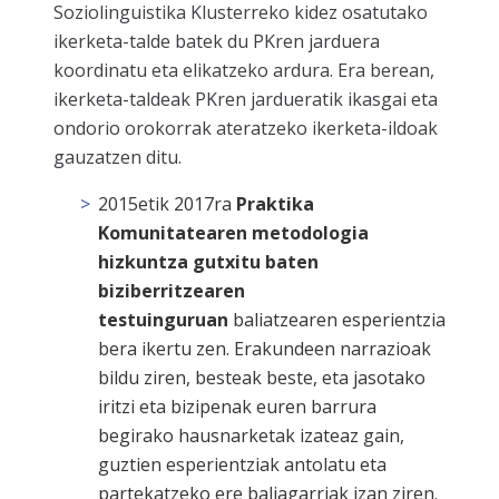
Soziolinguistika Klusterreko kidez osatutako
ikerketa-talde batek du PKren jarduera
koordinatu eta elikatzeko ardura. Era berean,
ikerketa-taldeak PKren jardueratik ikasgai eta
ondorio orokorrak ateratzeko ikerketa-ildoak
gauzatzen ditu.
2015etik 2017ra
Praktika
Komunitatearen metodologia
hizkuntza gutxitu baten
biziberritzearen
testuinguruan
baliatzearen esperientzia
bera ikertu zen. Erakundeen narrazioak
bildu ziren, besteak beste, eta jasotako
iritzi eta bizipenak euren barrura
begirako hausnarketak izateaz gain,
guztien esperientziak antolatu eta
partekatzeko ere baliagarriak izan ziren.