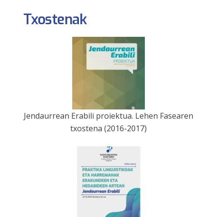
Txostenak
Jendaurrean Erabili proiektua. Lehen Fasearen
txostena (2016-2017)