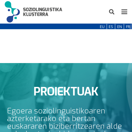
EU
ES
EN
FR
PROIEKTUAK
Egoera soziolinguistikoaren
azterketarako eta bertan
euskararen biziberritzearen alde