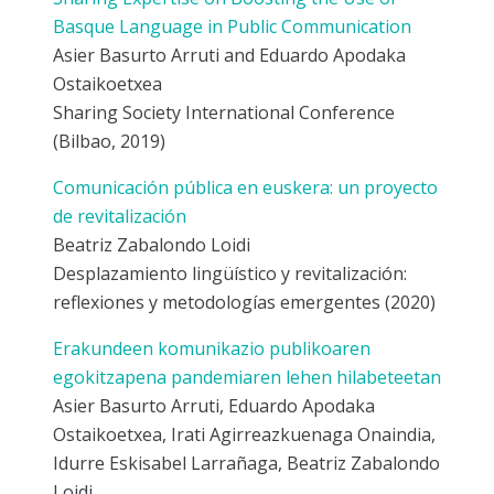
Basque Language in Public Communication
Asier Basurto Arruti and Eduardo Apodaka
Ostaikoetxea
Sharing Society International Conference
(Bilbao, 2019)
Comunicación pública en euskera: un proyecto
de revitalización
Beatriz Zabalondo Loidi
Desplazamiento lingüístico y revitalización:
reflexiones y metodologías emergentes (2020)
Erakundeen komunikazio publikoaren
egokitzapena pandemiaren lehen hilabeteetan
Asier Basurto Arruti, Eduardo Apodaka
Ostaikoetxea, Irati Agirreazkuenaga Onaindia,
Idurre Eskisabel Larrañaga, Beatriz Zabalondo
Loidi