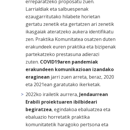
erreparatzeko proposatu zuen.
Larrialdiak eta salbuespenak
ezaugarritutako hilabete horietan
gertatu zenetik eta gertatzen ari zenetik
ikasgaiak ateratzeko aukera identifikatu
zen. Praktika Komunitatea osatzen duten
erakundeek euren praktika eta bizipenak
partekatzeko prestasuna adierazi
zuten.
COVID19aren pandemiak
erakundeen komunikazioan izandako
eraginean
jarri zuen arreta, beraz, 2020
eta 2021ean garatutako ikerketak.
2022ko irailetik aurrera,
Jendaurrean
Erabili proiektuaren ibilbideari
begiratzea
, egindakoa ebaluatzea eta
ebaluazio horretatik praktika
komunitatetik haragoko pertsona eta