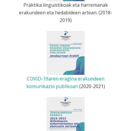
Praktika linguistikoak eta harremanak
erakundeen eta hedabideen artean. (2018-
2019)
COVID-19aren eragina erakundeen
komunikazio publikoan
(2020-2021)