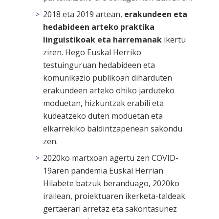
2018 eta 2019 artean,
erakundeen eta
hedabideen arteko praktika
linguistikoak eta harremanak
ikertu
ziren. Hego Euskal Herriko
testuinguruan hedabideen eta
komunikazio publikoan diharduten
erakundeen arteko ohiko jarduteko
moduetan, hizkuntzak erabili eta
kudeatzeko duten moduetan eta
elkarrekiko baldintzapenean sakondu
zen.
2020ko martxoan agertu zen COVID-
19aren pandemia Euskal Herrian.
Hilabete batzuk beranduago, 2020ko
irailean, proiektuaren ikerketa-taldeak
gertaerari arretaz eta sakontasunez