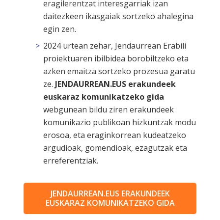
eragilerentzat interesgarriak izan
daitezkeen ikasgaiak sortzeko ahalegina
egin zen.
2024 urtean zehar, Jendaurrean Erabili
proiektuaren ibilbidea borobiltzeko eta
azken emaitza sortzeko prozesua garatu
ze.
JENDAURREAN.EUS erakundeek
euskaraz komunikatzeko gida
webgunean bildu ziren erakundeek
komunikazio publikoan hizkuntzak modu
erosoa, eta eraginkorrean kudeatzeko
argudioak, gomendioak, ezagutzak eta
erreferentziak.
JENDAURREAN.EUS ERAKUNDEEK
EUSKARAZ KOMUNIKATZEKO GIDA