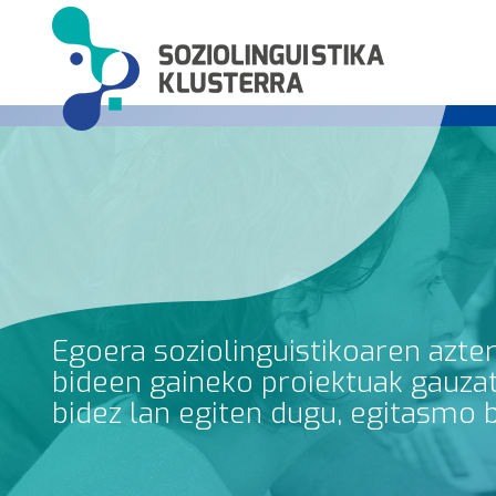
Egoera soziolinguistikoaren azte
bideen gaineko proiektuak gauzatz
bidez lan egiten dugu, egitasmo 