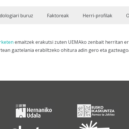
dologiari buruz
Faktoreak
Herri-profilak
O
rketen
emaitzek erakutsi zuten UEMAko zenbait herritan erab
tean gaztelania erabiltzeko ohitura adin gero eta gazteagoa