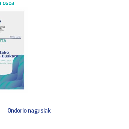
n osoa
Ondorio nagusiak