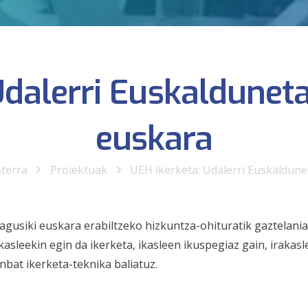
Udalerri Euskaldunet
euskara
sterra
Proiektuak
UEH ikerketa: Udalerri Euskaldun
usiki euskara erabiltzeko hizkuntza-ohituratik gaztelaniar
asleekin egin da ikerketa, ikasleen ikuspegiaz gain, irakasl
nbat ikerketa-teknika baliatuz.