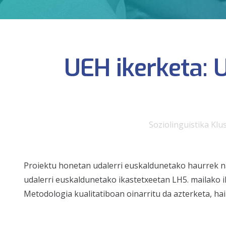
UEH ikerketa: 
Soziolinguistika Klu
Proiektu honetan udalerri euskaldunetako haurrek nag
udalerri euskaldunetako ikastetxeetan LH5. mailako ik
Metodologia kualitatiboan oinarritu da azterketa, hai