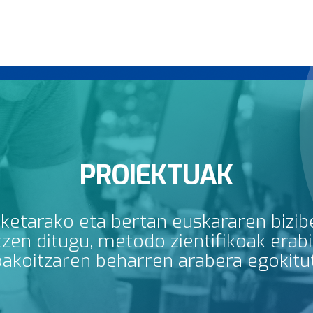
PROIEKTUAK
rketarako eta bertan euskararen bizib
en ditugu, metodo zientifikoak erabili
bakoitzaren beharren arabera egokitu