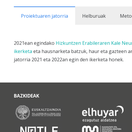
Proiektuaren jatorria
Helburuak
Meto
2021ean egindako
Hizkuntzen Erabileraren Kale Neu
ikerketa
eta hausnarketa batzuk, haur eta gazteen ar
jatorria 2021 eta 2022an egin den ikerketa honek.
BAZKIDEAK