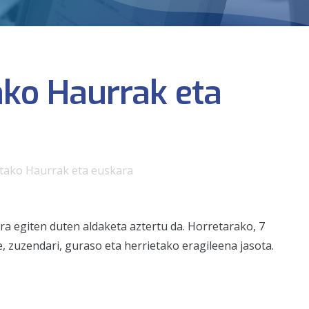
ako Haurrak eta
etako Haurrak eta euskara
a egiten duten aldaketa aztertu da. Horretarako, 7
e, zuzendari, guraso eta herrietako eragileena jasota.