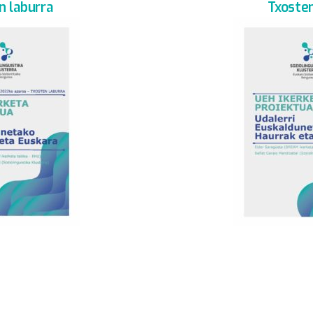
n laburra
Txoste