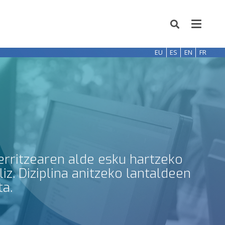
EU
ES
EN
FR
erritzearen alde esku hartzeko
z. Diziplina anitzeko lantaldeen
ta.