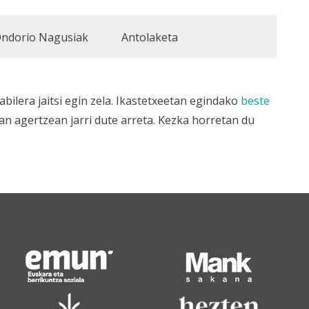
ndorio Nagusiak
Antolaketa
ilera jaitsi egin zela. Ikastetxeetan egindako
beste
n agertzean jarri dute arreta. Kezka horretan du