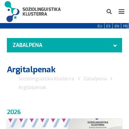
EU
ES
EN
FR
ZABALPENA
Argitalpenak
Soziolinguistika Klusterra
Zabalpena
Argitalpenak
2026