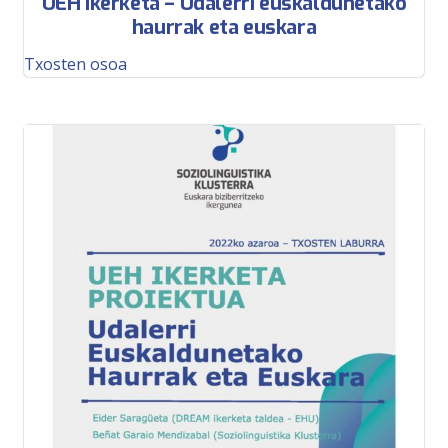
UEH ikerketa – Udalerri euskaldunetako
haurrak eta euskara
Txosten osoa