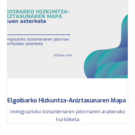
Elgoibarko Hizkuntza-Aniztasunaren Mapa
Immigrazioko biztanleriaren jatorriaren araberako
hurbilketa