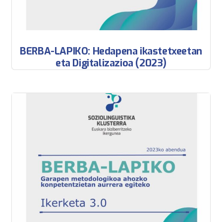
BERBA-LAPIKO: Hedapena ikastetxeetan
eta Digitalizazioa (2023)