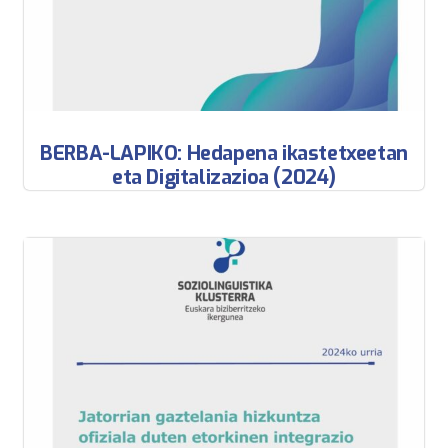
BERBA-LAPIKO: Hedapena ikastetxeetan
eta Digitalizazioa (2024)