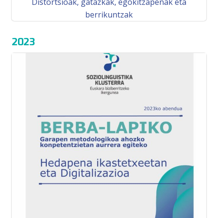
Distortsioak, gatazkak, egokitzapenak eta
berrikuntzak
2023