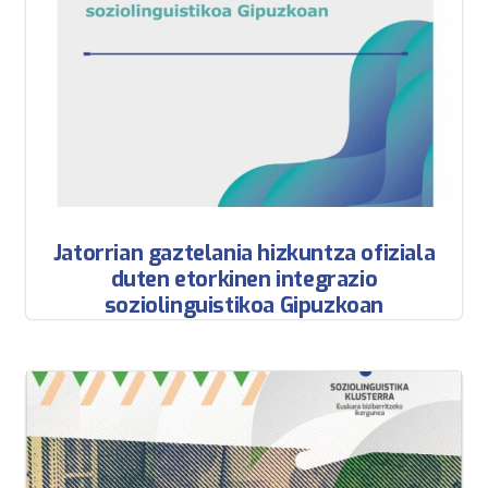
Jatorrian gaztelania hizkuntza ofiziala
duten etorkinen integrazio
soziolinguistikoa Gipuzkoan