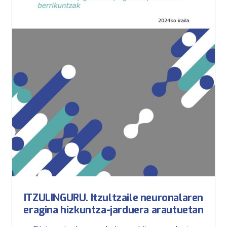
ITZULINGURU. Itzultzaile neuronalaren
eragina hizkuntza-jarduera arautuetan