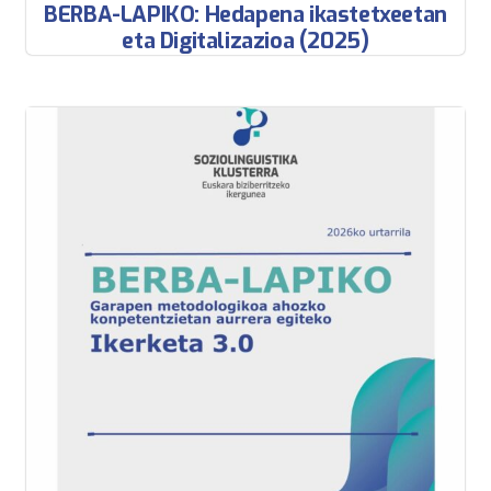
BERBA-LAPIKO: Hedapena ikastetxeetan
eta Digitalizazioa (2025)