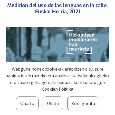
Medición del uso de las lenguas en la calle.
Euskal Herria, 2021
Webgune honek cookie-ak erabiltzen ditu, zure
nabigazioa errazteko eta analisi estatistikoak egiteko.
Informazio gehiago nahi baduzu, kontsultatu gure
Cookien Politika
Onartu
Ukatu
Konfiguratu