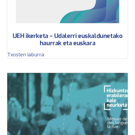
UEH ikerketa – Udalerri euskaldunetako
haurrak eta euskara
Txosten laburra