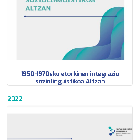
1950-1970eko etorkinen integrazio
soziolinguistikoa Altzan
2022