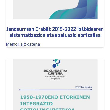
Jendaurrean Erabili: 2015-2022 ibilbidearen
sistematizazioa eta ebaluazio sortzailea
Memoria txostena