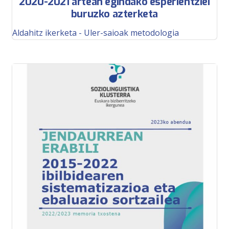
2020-2021 artean egindako esperientziei
buruzko azterketa
Aldahitz ikerketa - Uler-saioak metodologia