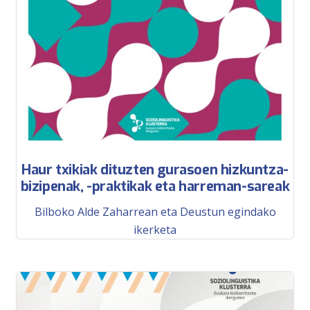
Haur txikiak dituzten gurasoen hizkuntza-
bizipenak, -praktikak eta harreman-sareak
Bilboko Alde Zaharrean eta Deustun egindako
ikerketa