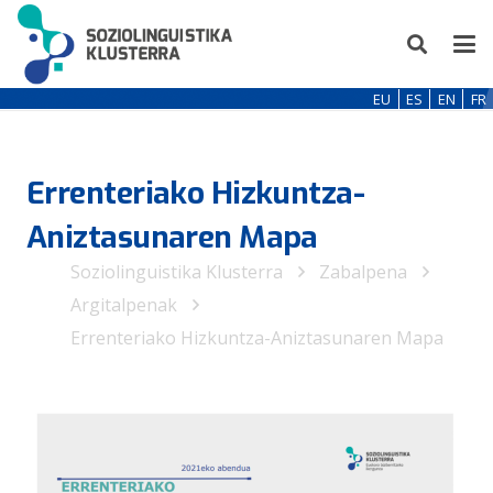
EU
ES
EN
FR
Errenteriako Hizkuntza-
Aniztasunaren Mapa
Soziolinguistika Klusterra
Zabalpena
Argitalpenak
Errenteriako Hizkuntza-Aniztasunaren Mapa