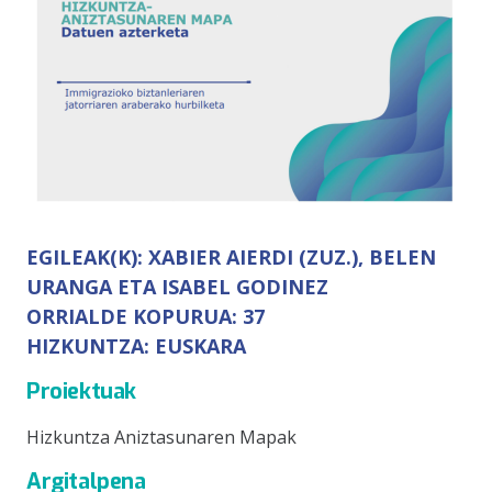
EGILEAK(K):
XABIER AIERDI (ZUZ.), BELEN
URANGA ETA ISABEL GODINEZ
ORRIALDE KOPURUA:
37
HIZKUNTZA:
EUSKARA
Proiektuak
Hizkuntza Aniztasunaren Mapak
Argitalpena