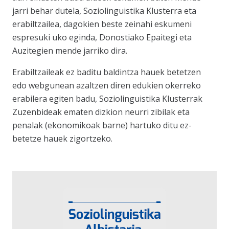
jarri behar dutela, Soziolinguistika Klusterra eta
erabiltzailea, dagokien beste zeinahi eskumeni
espresuki uko eginda, Donostiako Epaitegi eta
Auzitegien mende jarriko dira.
Erabiltzaileak ez baditu baldintza hauek betetzen
edo webgunean azaltzen diren edukien okerreko
erabilera egiten badu, Soziolinguistika Klusterrak
Zuzenbideak ematen dizkion neurri zibilak eta
penalak (ekonomikoak barne) hartuko ditu ez-
betetze hauek zigortzeko.