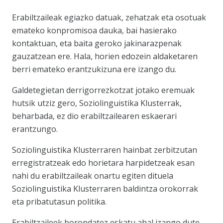
Erabiltzaileak egiazko datuak, zehatzak eta osotuak
emateko konpromisoa dauka, bai hasierako
kontaktuan, eta baita geroko jakinarazpenak
gauzatzean ere. Hala, horien edozein aldaketaren
berri emateko erantzukizuna ere izango du.
Galdetegietan derrigorrezkotzat jotako eremuak
hutsik utziz gero, Soziolinguistika Klusterrak,
beharbada, ez dio erabiltzailearen eskaerari
erantzungo.
Soziolinguistika Klusterraren hainbat zerbitzutan
erregistratzeak edo horietara harpidetzeak esan
nahi du erabiltzaileak onartu egiten dituela
Soziolinguistika Klusterraren baldintza orokorrak
eta pribatutasun politika.
Erabiltzaileek borondatez eskatu ahal izango dute