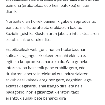
baimena (erabatekoa edo hein batekoa) ematen
dionik.
Norbaitek lan horiek baimenik gabe erreproduzitu,
banatu, merkaturatu eta eraldatzen baditu,
Soziolinguistika Klusterraren jabetza intelektualaren
eskubideak urratuko ditu.
Erabiltzaileak web gune honen titulartasunari
kalteak eragingo lizkiokeen zeinahi ekintza ez
egiteko konpromisoa hartuko du. Web guneko
informazioa baimenik gabe erabiliz gero, edo
titularren jabetza intelektual eta industrialaren
eskubideei kalteak eraginez gero, dagokien lege-
ekintzak egikaritu ahal izango dira, eta hala
badagokio, hori egikaritzetik eratorritako
erantzukizunak bete beharko dira.