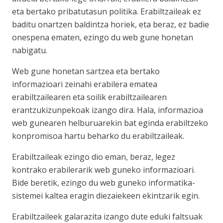
eta bertako pribatutasun politika. Erabiltzaileak ez
baditu onartzen baldintza horiek, eta beraz, ez badie
onespena ematen, ezingo du web gune honetan
nabigatu.
Web gune honetan sartzea eta bertako
informazioari zeinahi erabilera ematea
erabiltzailearen eta soilik erabiltzailearen
erantzukizunpekoak izango dira. Hala, informazioa
web gunearen helburuarekin bat eginda erabiltzeko
konpromisoa hartu beharko du erabiltzaileak.
Erabiltzaileak ezingo dio eman, beraz, legez
kontrako erabilerarik web guneko informazioari.
Bide beretik, ezingo du web guneko informatika-
sistemei kaltea eragin diezaiekeen ekintzarik egin.
Erabiltzaileek galarazita izango dute eduki faltsuak