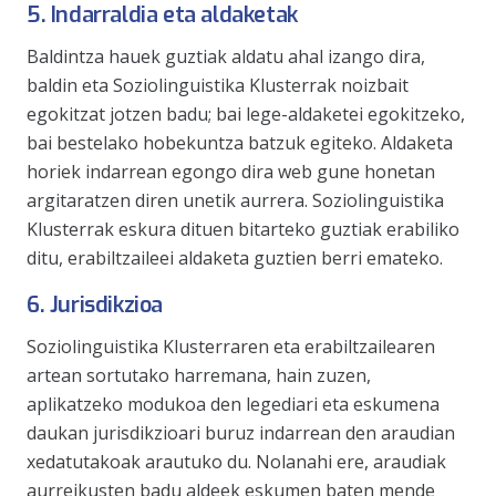
5. Indarraldia eta aldaketak
Baldintza hauek guztiak aldatu ahal izango dira,
baldin eta Soziolinguistika Klusterrak noizbait
egokitzat jotzen badu; bai lege-aldaketei egokitzeko,
bai bestelako hobekuntza batzuk egiteko. Aldaketa
horiek indarrean egongo dira web gune honetan
argitaratzen diren unetik aurrera. Soziolinguistika
Klusterrak eskura dituen bitarteko guztiak erabiliko
ditu, erabiltzaileei aldaketa guztien berri emateko.
6. Jurisdikzioa
Soziolinguistika Klusterraren eta erabiltzailearen
artean sortutako harremana, hain zuzen,
aplikatzeko modukoa den legediari eta eskumena
daukan jurisdikzioari buruz indarrean den araudian
xedatutakoak arautuko du. Nolanahi ere, araudiak
aurreikusten badu aldeek eskumen baten mende