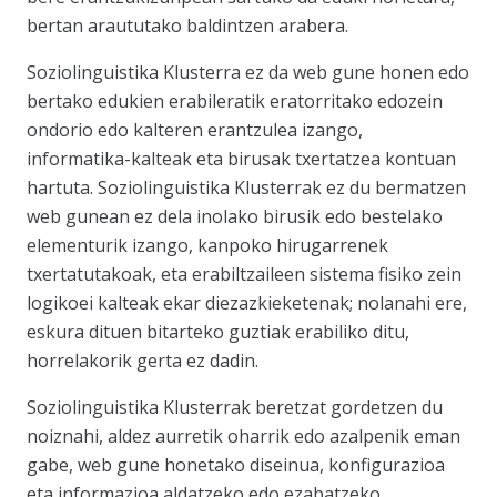
bertan araututako baldintzen arabera.
Soziolinguistika Klusterra ez da web gune honen edo
bertako edukien erabileratik eratorritako edozein
ondorio edo kalteren erantzulea izango,
informatika-kalteak eta birusak txertatzea kontuan
hartuta. Soziolinguistika Klusterrak ez du bermatzen
web gunean ez dela inolako birusik edo bestelako
elementurik izango, kanpoko hirugarrenek
txertatutakoak, eta erabiltzaileen sistema fisiko zein
logikoei kalteak ekar diezazkieketenak; nolanahi ere,
eskura dituen bitarteko guztiak erabiliko ditu,
horrelakorik gerta ez dadin.
Soziolinguistika Klusterrak beretzat gordetzen du
noiznahi, aldez aurretik oharrik edo azalpenik eman
gabe, web gune honetako diseinua, konfigurazioa
eta informazioa aldatzeko edo ezabatzeko