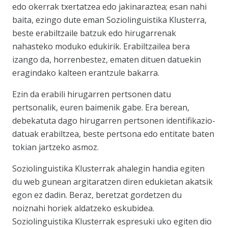
edo okerrak txertatzea edo jakinaraztea; esan nahi
baita, ezingo dute eman Soziolinguistika Klusterra,
beste erabiltzaile batzuk edo hirugarrenak
nahasteko moduko edukirik. Erabiltzailea bera
izango da, horrenbestez, ematen dituen datuekin
eragindako kalteen erantzule bakarra.
Ezin da erabili hirugarren pertsonen datu
pertsonalik, euren baimenik gabe. Era berean,
debekatuta dago hirugarren pertsonen identifikazio-
datuak erabiltzea, beste pertsona edo entitate baten
tokian jartzeko asmoz.
Soziolinguistika Klusterrak ahalegin handia egiten
du web gunean argitaratzen diren edukietan akatsik
egon ez dadin. Beraz, beretzat gordetzen du
noiznahi horiek aldatzeko eskubidea.
Soziolinguistika Klusterrak espresuki uko egiten dio