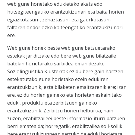
web gune honetako edukietako akats edo
hutsegiteengatiko erantzukizunari eta baita horien
egiazkotasun-, zehaztasun- eta gaurkotasun-
faltaren ondoriozko kalteengatiko erantzukizunari
ere.
Web gune honek beste web gune batzuetarako
estekak jar ditzake edo bere web gune bilatzaile
batekin horietarako sarbidea eman dezake.
Soziolinguistika Klusterrak ez du bere gain hartzen
estekatutako gune horietako ezein edukiren
erantzukizunik, ezta bilaketen emaitzarenik ere; izan
ere, ez du horien gaineko eta horietan eskainitako
eduki, produktu eta zerbitzuen gaineko
erantzukizunik. Zerbitzu horien helburua, hain
zuzen, erabiltzaileei beste informazio-iturri batzuen
berri ematea da; horregatik, erabiltzailea soil-soilik
bere erantzukizunpean sartuko da eduki horietara,