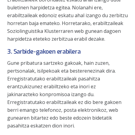
buletinen harpidetza egitea. Nolanahi ere,
erabiltzaileak edonoiz eskatu ahal izango du zerbitzu
horretan baja emateko. Horretarako, erabiltzaileak
Soziolinguistika Klusterraren web gunean dagoen
harpidetza eteteko zerbitzua erabil dezake.
3. Sarbide-gakoen erabilera
Gune pribatura sartzeko gakoak, hain zuzen,
pertsonalak, isilpekoak eta besterenezinak dira.
Erregistratutako erabiltzaileak pasahitza
erantzukizunez erabiltzeko eta inori ez
jakinarazteko konpromisoa izango du.
Erregistratutako erabiltzaileak ez dio bere gakoen
berri emango telefonoz, posta elektronikoz, web
gunearen bitartez edo beste edozein bidetatik
pasahitza eskatzen dion inori.