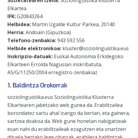
Sozietatearen izena:
Soziolinguistika Klusterra
Elkartea
IFK:
G20843264
Helbidea:
Martin Ugalde Kultur Parkea, 20140
Herria:
Andoain (Gipuzkoa)
Telefono-zenbakia:
943 592 556
Helbide elektronikoa:
kluster@soziolinguistika.eus
Inskripzio-datuak:
Euskal Autonomia Erkidegoko
Elkarteen Errolda Nagusian inskribatuta,
AS/G/11250/2004 erregistro-zenbakiaz.
1. Baldintza Orokorrak
soziolinguistika.eus Soziolinguistika Klusterra
Elkartearen jabetzako web gunea da. Erabiltzailea
borondatez sartu ahal izango da bertan, eta gainera,
sartzea doakoa da. Web gune honetan nabigatzeak
esan nahi du erabiltzaileak ezagutzen eta onartzen
dituela bertako lege oharrak, erabilera baldintzak