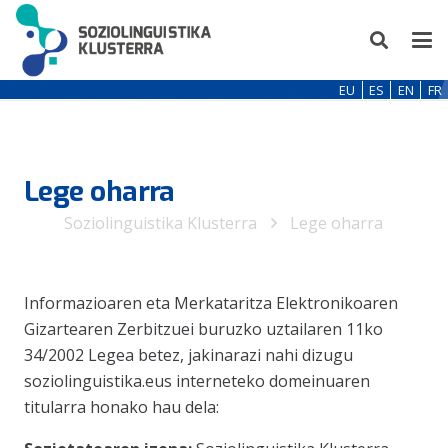
EU
ES
EN
FR
Lege oharra
Soziolinguistika Klusterra
Lege oharra
Informazioaren eta Merkataritza Elektronikoaren
Gizartearen Zerbitzuei buruzko uztailaren 11ko
34/2002 Legea betez, jakinarazi nahi dizugu
soziolinguistika.eus interneteko domeinuaren
titularra honako hau dela: