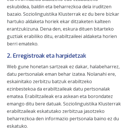
eskubidea, baldin eta beharrezkoa dela iruditzen
bazaio. Soziolinguistika Klusterrak ez du bere bizkar
hartuko aldaketa horiek ekar ditzaketen kalteen
erantzukizuna. Dena den, eskura dituen bitarteko
guztiak erabiliko ditu, erabiltzaileei aldaketa horien
berri emateko.
2. Erregistroak eta harpidetzak
Web gune honetan sartzeak ez dakar, halabeharrez,
datu pertsonalak eman behar izatea. Nolanahi ere,
eskainitako zerbitzu batzuk erabiltzeko
ezinbestekoa da erabiltzaileak datu pertsonalak
ematea. Erabiltzaileak era askean eta borondatez
emango ditu bere datuak. Soziolinguistika Klusterrak
erabiltzaileak eskatutako zerbitzua jasotzeko
beharrezkoa den informazio pertsonala baino ez du
eskatuko.