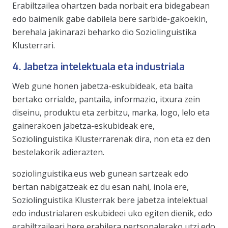
Erabiltzailea ohartzen bada norbait era bidegabean
edo baimenik gabe dabilela bere sarbide-gakoekin,
berehala jakinarazi beharko dio Soziolinguistika
Klusterrari.
4. Jabetza intelektuala eta industriala
Web gune honen jabetza-eskubideak, eta baita
bertako orrialde, pantaila, informazio, itxura zein
diseinu, produktu eta zerbitzu, marka, logo, lelo eta
gainerakoen jabetza-eskubideak ere,
Soziolinguistika Klusterrarenak dira, non eta ez den
bestelakorik adierazten.
soziolinguistika.eus web gunean sartzeak edo
bertan nabigatzeak ez du esan nahi, inola ere,
Soziolinguistika Klusterrak bere jabetza intelektual
edo industrialaren eskubideei uko egiten dienik, edo
erabiltzaileari bere erabilera pertsonalerako utzi edo