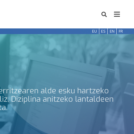
EU
ES
EN
FR
erritzearen alde esku hartzeko
z. Diziplina anitzeko lantaldeen
ta.