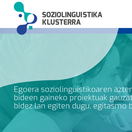
Egoera soziolinguistikoaren azte
bideen gaineko proiektuak gauzatz
bidez lan egiten dugu, egitasmo 