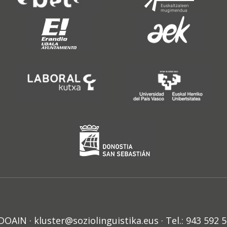
N · kluster@soziolinguistika.eus · Tel.: 943 592 