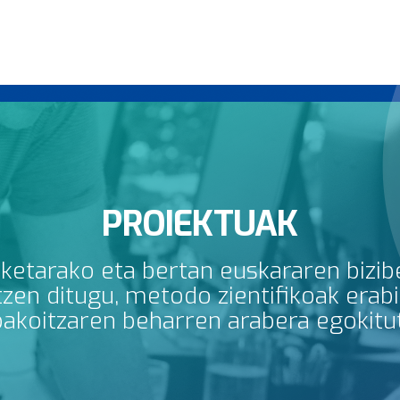
PROIEKTUAK
rketarako eta bertan euskararen bizib
en ditugu, metodo zientifikoak erabili
bakoitzaren beharren arabera egokitu